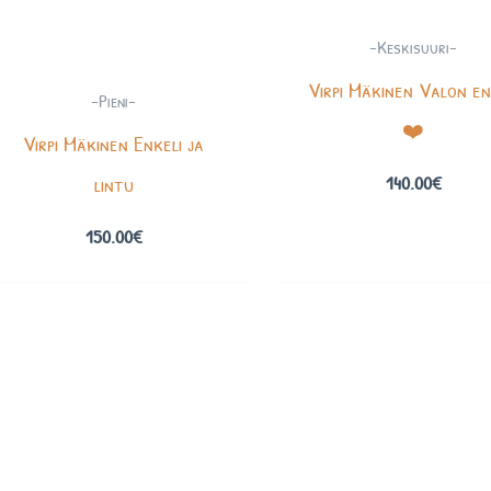
-Keskisuuri-
Virpi Mäkinen Valon en
-Pieni-
❤️
Virpi Mäkinen Enkeli ja
lintu
140.00
€
150.00
€