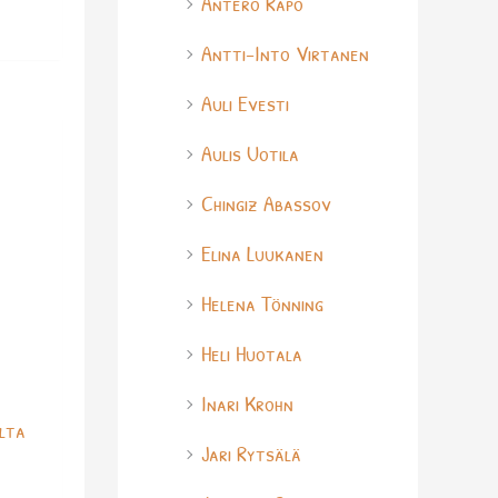
Antero Rapo
Antti-Into Virtanen
Auli Evesti
Aulis Uotila
Chingiz Abassov
Elina Luukanen
Helena Tönning
Heli Huotala
Inari Krohn
ilta
Jari Rytsälä