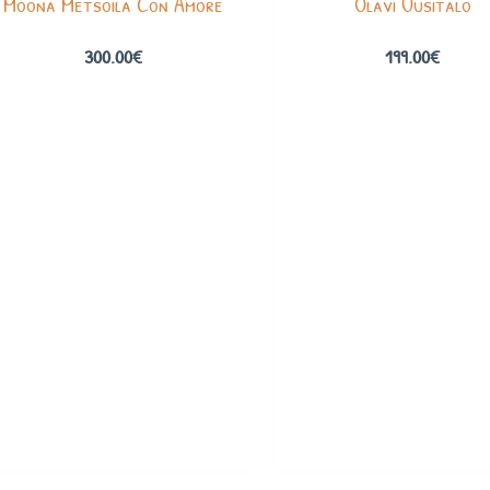
Moona Metsoila Con Amore
Olavi Uusitalo
300.00
€
199.00
€