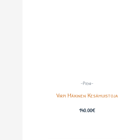
-Pieni-
Virpi Mäkinen Kesämuistoja
140.00
€