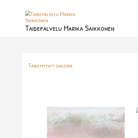
Siirry
sisältöön
Taidepalvelu Marika Saikkonen
Taidemyynti galleria