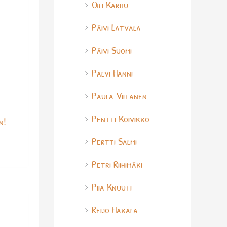
Olli Karhu
Päivi Latvala
Päivi Suomi
Pälvi Hanni
Paula Viitanen
Pentti Koivikko
n!
Pertti Salmi
Petri Riihimäki
Piia Knuuti
Reijo Hakala