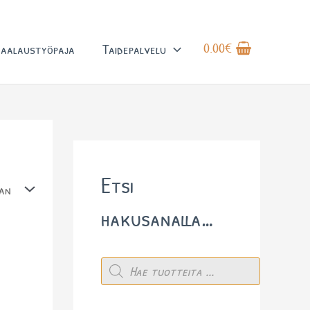
0.00
€
aalaustyöpaja
Taidepalvelu
M
M
Etsi
i
a
n
k
hakusanalla…
i
s
P
m
i
r
o
i
m
d