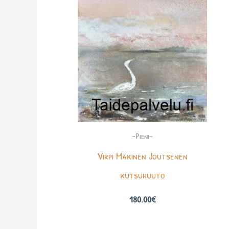
-Pieni-
Virpi Mäkinen Joutsenen
kutsuhuuto
180.00
€