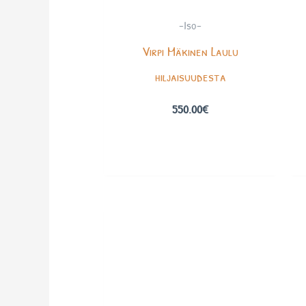
-Iso-
Virpi Mäkinen Laulu
hiljaisuudesta
550.00
€