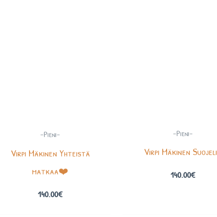
-Pieni-
-Pieni-
Virpi Mäkinen Suojel
Virpi Mäkinen Yhteistä
matkaa❤️
140.00
€
140.00
€