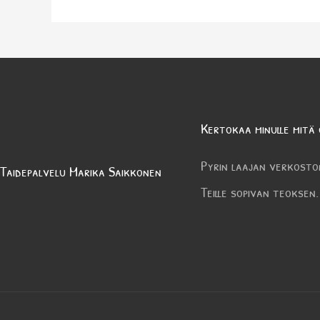
Kertokaa minulle mitä 
Pyrin laajan verkosto
Taidepalvelu Marika Saikkonen
Teille sopivan teoksen.