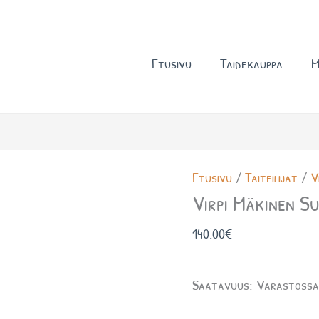
Etusivu
Taidekauppa
M
Virpi
Etusivu
/
Taiteilijat
/
V
Mäkinen
Virpi Mäkinen Su
Suojelia
140.00
€
määrä
Saatavuus:
Varastoss