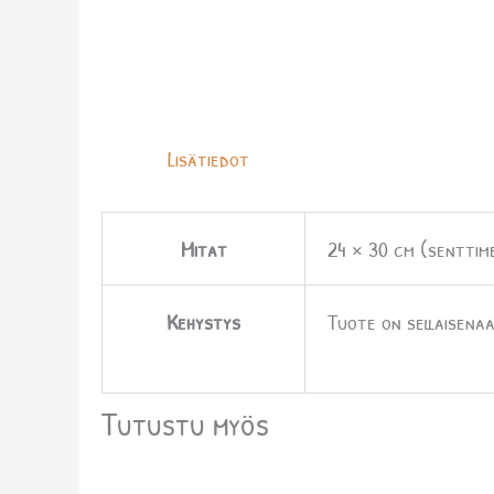
Lisätiedot
Mitat
24 × 30 cm (senttim
Kehystys
Tuote on sellaisenaa
Tutustu myös