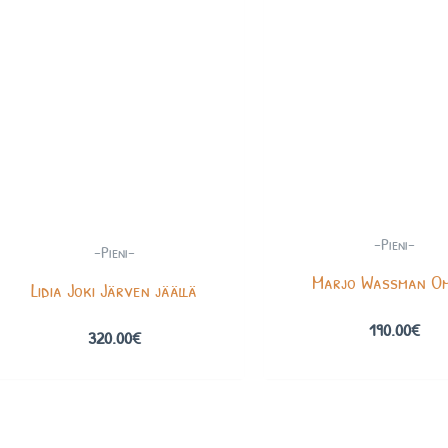
-Pieni-
-Pieni-
Marjo Wassman O
Lidia Joki Järven jäällä
190.00
€
320.00
€