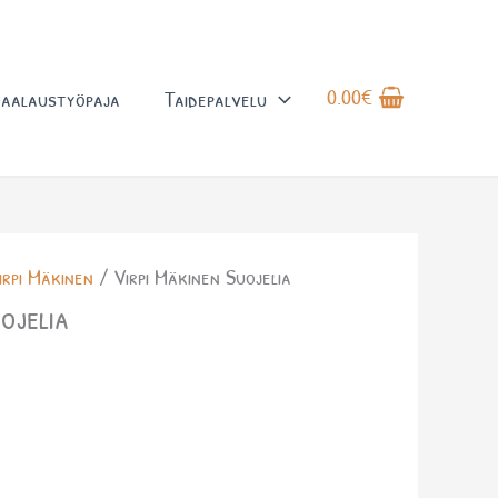
0.00
€
aalaustyöpaja
Taidepalvelu
irpi Mäkinen
/ Virpi Mäkinen Suojelia
ojelia
a