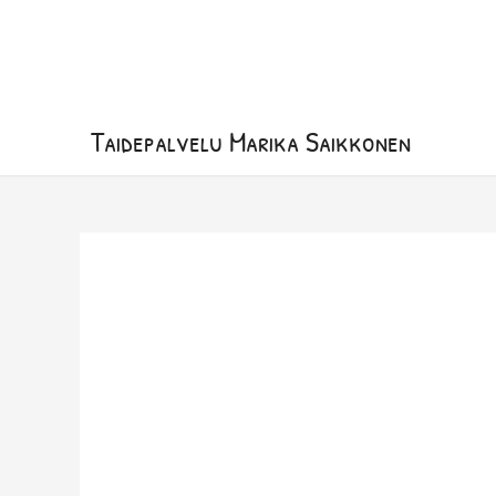
Siirry
sisältöön
Taidepalvelu Marika Saikkonen