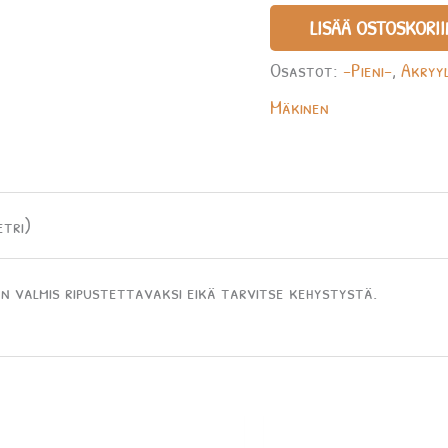
LISÄÄ OSTOSKORII
Osastot:
-Pieni-
,
Akryyl
Mäkinen
etri)
n valmis ripustettavaksi eikä tarvitse kehystystä.