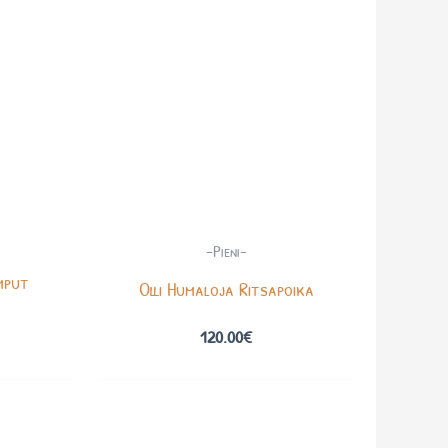
-Pieni-
mput
Olli Humaloja Ritsapoika
120.00
€