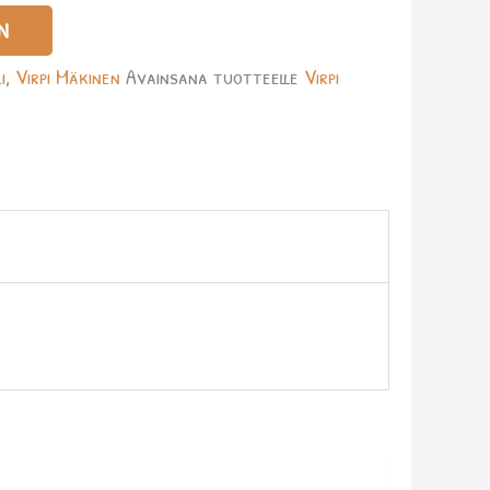
N
i
,
Virpi Mäkinen
Avainsana tuotteelle
Virpi