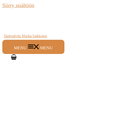
Siirry sisältöön
Taidepalvelu Marika Saikkonen
MENU
MENU