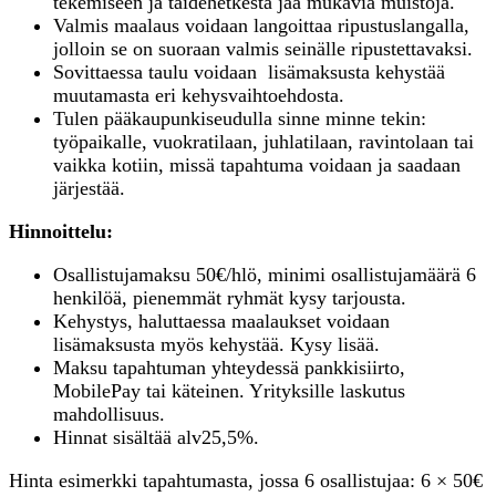
tekemiseen ja taidehetkestä jää mukavia muistoja.
Valmis maalaus voidaan langoittaa ripustuslangalla,
jolloin se on suoraan valmis seinälle ripustettavaksi.
Sovittaessa taulu voidaan lisämaksusta kehystää
muutamasta eri kehysvaihtoehdosta.
Tulen pääkaupunkiseudulla sinne minne tekin:
työpaikalle, vuokratilaan, juhlatilaan, ravintolaan tai
vaikka kotiin, missä tapahtuma voidaan ja saadaan
järjestää.
Hinnoittelu:
Osallistujamaksu 50€/hlö, minimi osallistujamäärä 6
henkilöä, pienemmät ryhmät kysy tarjousta.
Kehystys, haluttaessa maalaukset voidaan
lisämaksusta myös kehystää. Kysy lisää.
Maksu tapahtuman yhteydessä pankkisiirto,
MobilePay tai käteinen. Yrityksille laskutus
mahdollisuus.
Hinnat sisältää alv25,5%.
Hinta esimerkki tapahtumasta, jossa 6 osallistujaa: 6 × 50€