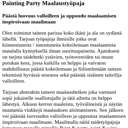
Painting Party Maalaustyöpaja
Päästä luovuus valloilleen ja uppoudu maalaamisen
inspiroivaan maailmaan
Olen toiminut taiteen parissa koko ikäni ja ala on sydäntä
lähellä. Tarjoan työpajoja ihmisille jotka ovat
kiinnostuneita / innostuneita kokeilemaan maalaamista
matalalla kynnyksellä ilman suorituspaineita. Ajatukseni
on tarjota taidehetki ystävien, työtovereiden tai muun
porukan kera, jossa kaikilla on helppo ja vaivaton
mahdollisuus päästä kokeilemaan ja fiilistelemään taiteen
tekemistä hyvässä seurassa sekä päästää sisäinen taiteilija
valloilleen.
Tarjoan abstraktin taiteen maalaushetken joka varmasti
sopii jokaiselle osallistujalle ja tätä aihetta on helppo
lähestyä. Alkuun kerron maaleista, työvälineistä ja näytän
muutamia vinkkejä maalauksen aloittamiseen. Sen jälkeen
voi päästää luovuuden valloilleen ja uppoutua maalaamisen
inspiroivaan maailmaan. Maailmalla näitä taidetyöpajoja