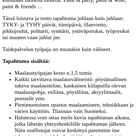
kutsutaan monella nimellä: Paint & party, paint & wine,
paint & friends …
Tässä loistava ja rento tapahtuma juhlaan kuin juhlaan:
TYKY- ja TYHY päivät, tiimipäivä, illanvietto,
pikkujoulut, polttarit, synttärit, ystäväporukat, työporukat
tai muuten vaan juhlat jne.
Taidepalvelun työpaja on muutakin kuin välineet.
Tapahtuma sisältää:
Maalaustyöpajan kesto n.1,5 tuntia
Kaikki tarvittava maalausvälineistö: pöytämallinen
tukeva maalausteline, kankainen kiilapuilla olevan
maalauspohja, esiliina, pöytäliina, akryylimaalit,
pensselit yms.
Pienimuotoinen opastus maalaamiseen, tekniikkaan ja
värien käyttöön. Tilaisuus vain Suomeksi.
Halutessa voin ottaa myös kuvia tapahtuman aikana,
jotka lähetän yhteyshenkilölle tapahtuman jälkeen.
Näin osallistujat voivat keskittyä paremmin itse