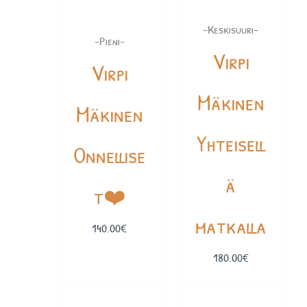
-Keskisuuri-
-Pieni-
Virpi
Virpi
Mäkinen
Mäkinen
Yhteisell
Onnellise
ä
t❤️
matkalla
140.00
€
180.00
€