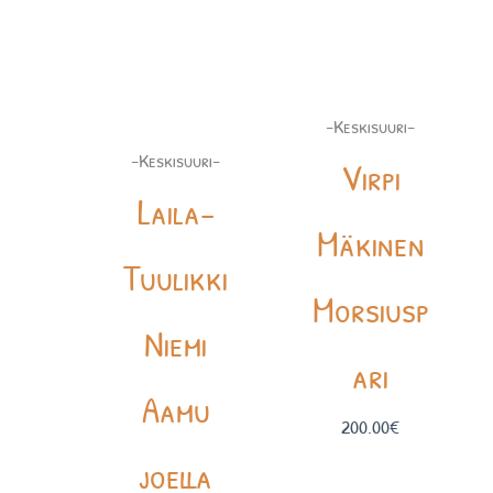
-Keskisuuri-
-Keskisuuri-
Virpi
Laila-
Mäkinen
Tuulikki
Morsiusp
Niemi
ari
Aamu
200.00
€
joella