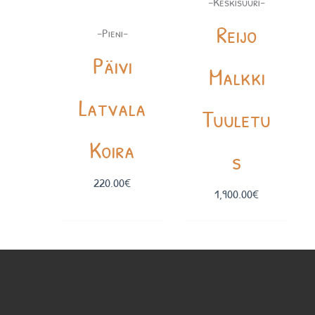
-Keskisuuri-
Reijo
-Pieni-
Päivi
Malkki
Latvala
Tuuletu
Koira
s
220.00
€
1,900.00
€