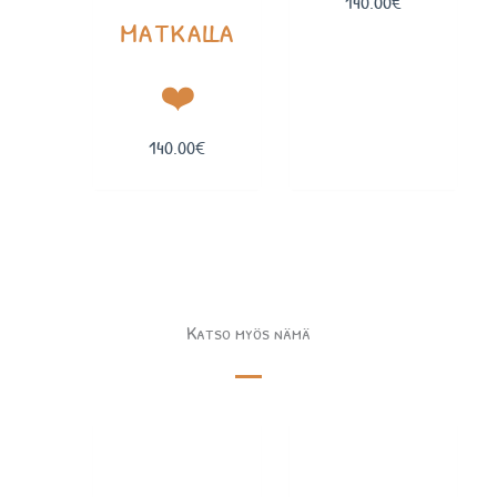
140.00
€
matkalla
❤️
140.00
€
Katso myös nämä