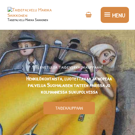
Siirry
MENU
sisältöön
MENU
Taidepalvelu Marika Saikkonen
Tervetuloa taideverkkokauppaan!
Henkilökohtaista, luotettavaa ja nopeaa
palvelua Suomalaisen taiteen parissa jo
kolmannessa sukupolvessa
TAIDEKAUPPAAN