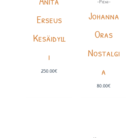
Anita
-Pieni-
Johanna
Erseus
Oras
Kesäidyll
Nostalgi
i
a
250.00
€
80.00
€