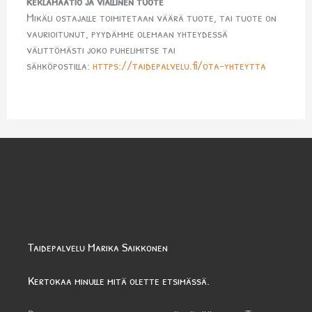
Reklamaatio ja viallinen tuote
Mikäli ostajalle toimitetaan väärä tuote, tai tuote on
vaurioitunut, pyydämme olemaan yhteydessä
välittömästi joko puhelimitse tai
sähköpostilla:
https://taidepalvelu.fi/ota-yhteytta
Taidepalvelu Marika Saikkonen
Kertokaa minulle mitä olette etsimässä.