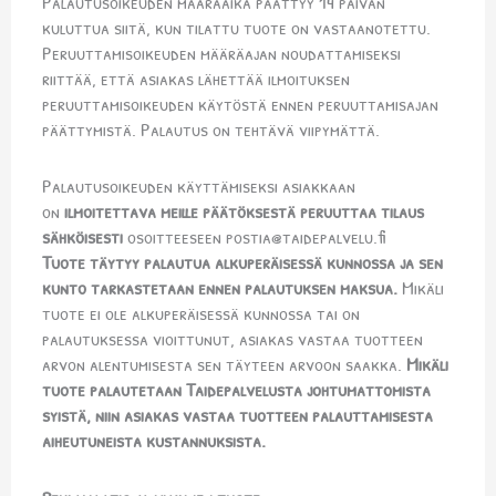
Palautusoikeuden määräaika päättyy 14 päivän
kuluttua siitä, kun tilattu tuote on vastaanotettu.
Peruuttamisoikeuden määräajan noudattamiseksi
riittää, että asiakas lähettää ilmoituksen
peruuttamisoikeuden käytöstä ennen peruuttamisajan
päättymistä. Palautus on tehtävä viipymättä.
Palautusoikeuden käyttämiseksi asiakkaan
on
ilmoitettava meille päätöksestä peruuttaa tilaus
sähköisesti
osoitteeseen postia@taidepalvelu.fi
Tuote täytyy palautua alkuperäisessä kunnossa ja sen
kunto tarkastetaan ennen palautuksen maksua.
Mikäli
tuote ei ole alkuperäisessä kunnossa tai on
palautuksessa vioittunut, asiakas vastaa tuotteen
arvon alentumisesta sen täyteen arvoon saakka.
Mikäli
tuote palautetaan Taidepalvelusta johtumattomista
syistä, niin asiakas vastaa tuotteen palauttamisesta
aiheutuneista kustannuksista.