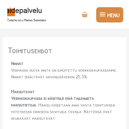
Siirry
MENU
sisältöön
MENU
Taidepalvelu Marika Saikkonen
Toimitusehdot
Hinnat
Voimassa oleva hinta on ilmoitettu verkkokaupassamme.
Hinnat sisältävät arvonlisäveron 25,5%.
Maksutavat
Verkkokaupassa ei käsitellä eikä tallenneta
maksutietoja.
Maksu hoidetaan aina vasta toimituksen
yhteydessä erikseen sovitulla tavalla. Käytössä ovat
seuraavat maksutavat: