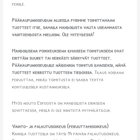
perille.
Pääkaupunkiseudun alueella pyrimme toimittamaan
tuotteet itse, samalla mahdollista valita useammasta
vaihtoehdosta mieluisin. Ole yhteydessä!
Mahdollisena poikkeuksena ilmaiseen toimitukseen ovat
erittäin suuret tai herkästi särkyvät tuotteet.
Pääkaupunkiseudulle näidenkin toimitus ilmaiseksi, nämä
tuotteet kerrottu tuotteen tiedoissa.
Tilaus voidaan
peruuttaa, mikäli toimitusta ei saada tehtyä
kohtuullisilla kustannuksilla.
Myös nouto Espoosta on mahdollista erikseen
sovittaessa, meillä ei ole kiinteitä myymälätiloja.
Vaihto- ja palautusoikeus (peruuttamisoikeus)
Kaikilla tuotteilla on täysi 14 päivän palautusoikeus.