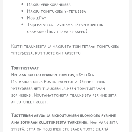
Maksu verkkopankissa
Maksu toimituksen yhteydessä
MobilePay
Taidepalvelun tarjoama täysin koroton
osamaksu (Sovittava erikseen)
Kuitti tilauksesta ja maksusta toimitetaan toimituksen
yhteydessä, kun tuote on maksettu.
Toimitustavat
Hintaan kuuluu ilmainen toimitus,
käyttäen
Matkahuollon ja Postin palveluita. Olemme teihin
yhteydessä heti tilauksen jälkeen toimitustavan
sopimiseksi. Noutamattomista tilauksista perimme siitä
aiheutuneet kulut.
Tuotteiden arvon ja rikkoutumisen huomioiden pyrimme
aina sopimaan kuljetuksesta tarkemmin.
Ihan vaan siitä
syystä, että on molempien etu saada tuote ehjänä