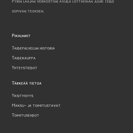
Pyrin laajan verkostoni avulla löytämään juuri Teille
sopivan teoksen.
Pikalinkit
Taidepalvelun historia
Taidekauppa
Yhteystiedot
Tärkeää tietoa
Yksityisyys
Maksu- ja toimitustavat
Toimitusehdot