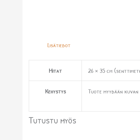
Lisätiedot
Mitat
26 × 35 cm (senttimetr
Kehystys
Tuote myydään kuvan m
Tutustu myös