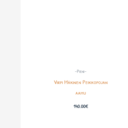
-Pieni-
Virpi Mäkinen Peikkopojan
aamu
140.00
€