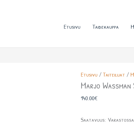
Etusivu
Taidekauppa
M
Marjo
Etusivu
/
Taiteilijat
/
M
Wassman
Marjo Wassman S
Sininen
140.00
€
hetki
määrä
Saatavuus:
Varastoss