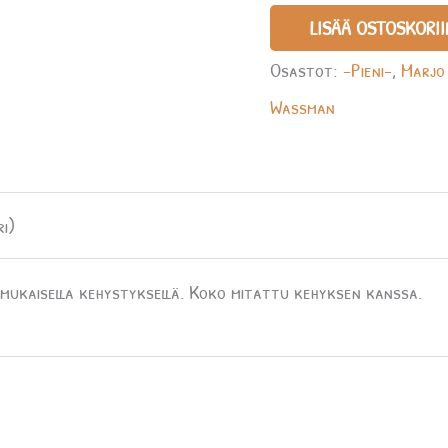
LISÄÄ OSTOSKORII
Osastot:
-Pieni-
,
Marjo
Wassman
i)
ukaisella kehystyksellä. Koko mitattu kehyksen kanssa.