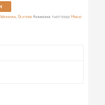
N
 Wassman
,
Öljyväri
Avainsana tuotteelle
Marjo