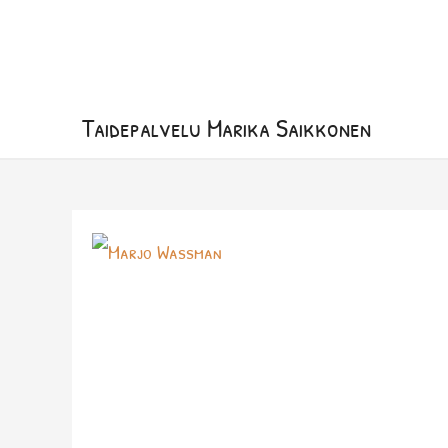
Siirry
sisältöön
Taidepalvelu Marika Saikkonen