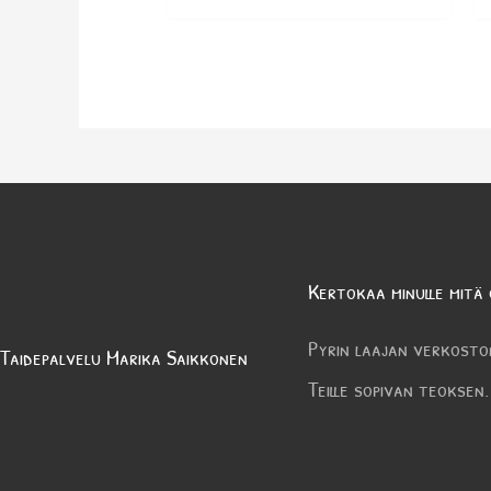
Kertokaa minulle mitä 
Pyrin laajan verkosto
Taidepalvelu Marika Saikkonen
Teille sopivan teoksen.