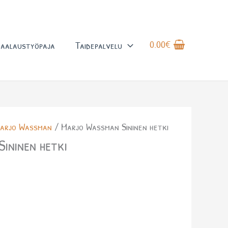
0.00
€
aalaustyöpaja
Taidepalvelu
arjo Wassman
/ Marjo Wassman Sininen hetki
ininen hetki
a