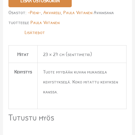
LISÄÄ OSTOSKORIIN
Osastot:
-Pieni-
,
Akvarelli
,
Paula Viitanen
Avainsana
tuotteelle
Paula Viitanen
Lisätiedot
Mitat
23 × 27 cm (senttimetri)
Kehystys
Tuote myydään kuvan mukaisella
kehystyksellä. Koko mitattu kehyksen
kanssa.
Tutustu myös