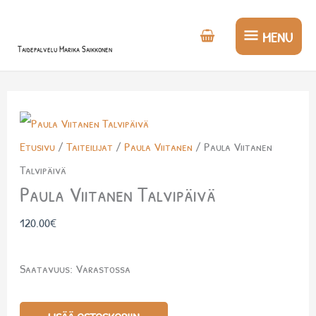
Siirry
MENU
sisältöön
MENU
Taidepalvelu Marika Saikkonen
Paula
Viitanen
Etusivu
/
Taiteilijat
/
Paula Viitanen
/ Paula Viitanen
Talvipäivä
Talvipäivä
määrä
Paula Viitanen Talvipäivä
120.00
€
Saatavuus:
Varastossa