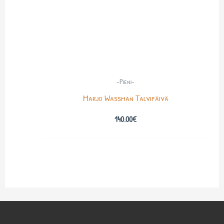
-Pieni-
Marjo Wassman Talvipäivä
140.00
€