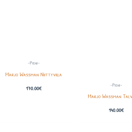
-Pieni-
Marjo Wassman Niittyvilla
-Pieni-
170.00
€
Marjo Wassman Talv
140.00
€