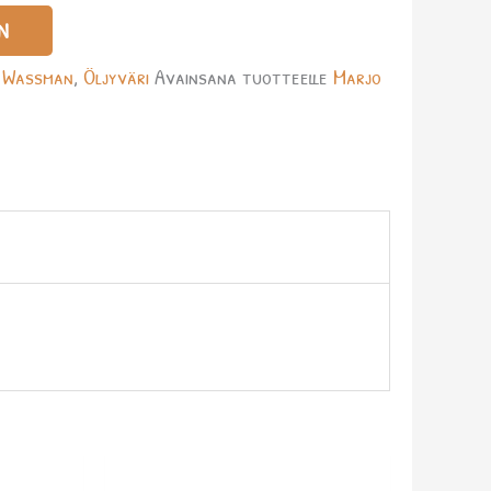
N
 Wassman
,
Öljyväri
Avainsana tuotteelle
Marjo