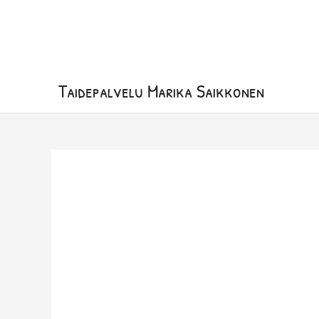
Siirry
sisältöön
Taidepalvelu Marika Saikkonen