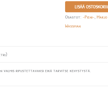
LISÄÄ OSTOSKORII
Osastot:
-Pieni-
,
Marjo
Wassman
tri)
n valmis ripustettavaksi eikä tarvitse kehystystä.