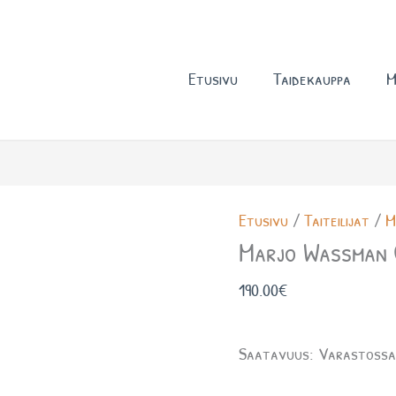
Etusivu
Taidekauppa
M
Marjo
Etusivu
/
Taiteilijat
/
M
Wassman
Marjo Wassman
Omput
190.00
€
määrä
Saatavuus:
Varastoss