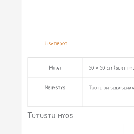
Lisätiedot
Mitat
50 × 50 cm (senttime
Kehystys
Tuote on sellaisenaa
Tutustu myös