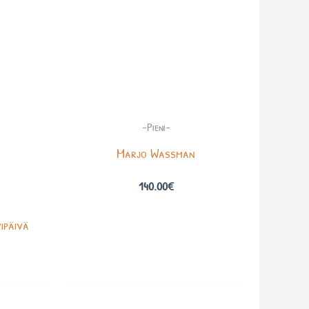
-Pieni-
Marjo Wassman
140.00
€
ipäivä