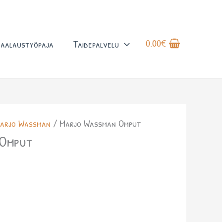
0.00
€
aalaustyöpaja
Taidepalvelu
arjo Wassman
/ Marjo Wassman Omput
 Omput
a