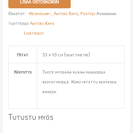
LISÄÄ OSTOSKORIIN
Osastot:
-Keskisuuri-
,
Antero Rapo
,
Pastelli
Avainsana
tuotteelle
Antero Rapo
Lisätiedot
Mitat
53 × 43 cm (senttimetri)
Kehystys
Tuote myydään kuvan mukaisella
kehystyksellä. Koko mitattu kehyksen
kanssa.
Tutustu myös