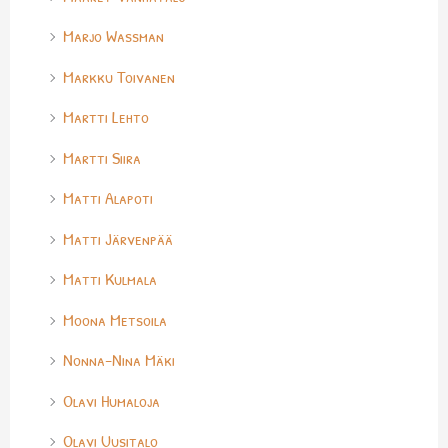
Marjo Wassman
Markku Toivanen
Martti Lehto
Martti Siira
Matti Alapoti
Matti Järvenpää
Matti Kulmala
Moona Metsoila
Nonna-Nina Mäki
Olavi Humaloja
Olavi Uusitalo