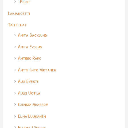
-Pieni-
Lahjakortti
Taiteilijat
Anita Backlund
Anita Erseus
Antero Rapo
Antti-Into Virtanen
Auli Evesti
Aulis Uotila
Chingiz Abassov
Elina Luukanen
Helena Tönning