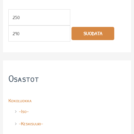
r
c
t
n
h
a
t
a
SUODATA
Osastot
Kokoluokka
-Iso-
-Keskisuuri-