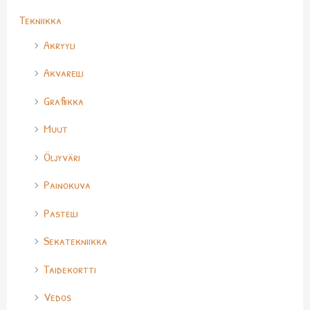
Tekniikka
Akryyli
Akvarelli
Grafiikka
Muut
Öljyväri
Painokuva
Pastelli
Sekatekniikka
Taidekortti
Vedos