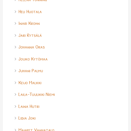
Heli Huotala
Inari Krohn
Jari Rytsälä
Johanna Oras
Jouko Kytömaa
Juhani Palmu
Keijo Malkki
Laila-Tuulikki Niemi
Laina Hutri
Lidia Joki
Maaret Vanhatalo