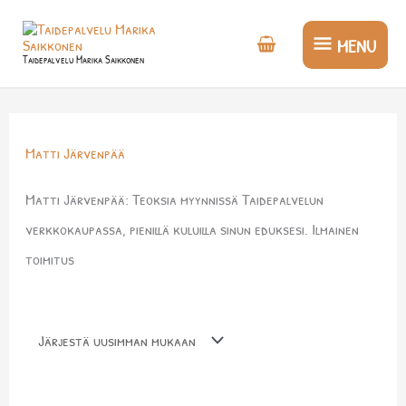
Siirry
MENU
sisältöön
MENU
Taidepalvelu Marika Saikkonen
Matti Järvenpää
Matti Järvenpää: Teoksia myynnissä Taidepalvelun
verkkokaupassa, pienillä kuluilla sinun eduksesi. Ilmainen
toimitus