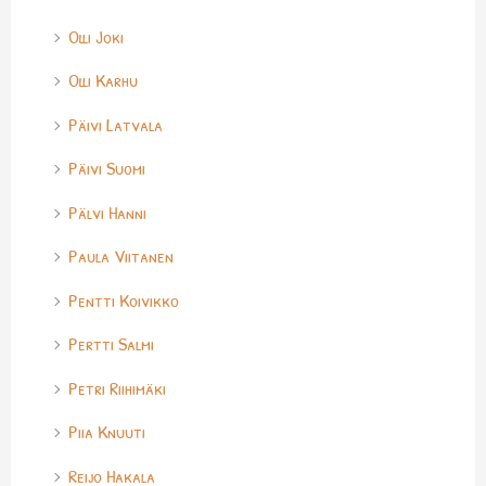
Olli Joki
Olli Karhu
Päivi Latvala
Päivi Suomi
Pälvi Hanni
Paula Viitanen
Pentti Koivikko
Pertti Salmi
Petri Riihimäki
Piia Knuuti
Reijo Hakala