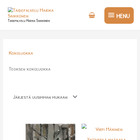
Siirry
MENU
sisältöön
MENU
Taidepalvelu Marika Saikkonen
Kokoluokka
Teoksen kokoluokka