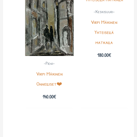
-Keskisuuri-
Virpi Mäkinen
Yhteisellä
matkalla
180.00
€
-Pieni-
Virpi Mäkinen
Onnelliset❤️
140.00
€