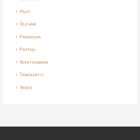
Muut
Öljyväri
Painokuva
Pastelli
Sekatekniikka
Taidekortti
Vedos