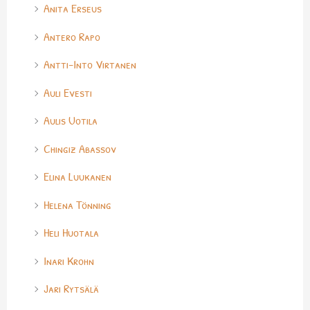
Anita Erseus
Antero Rapo
Antti-Into Virtanen
Auli Evesti
Aulis Uotila
Chingiz Abassov
Elina Luukanen
Helena Tönning
Heli Huotala
Inari Krohn
Jari Rytsälä