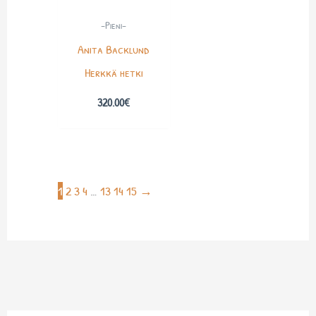
-Pieni-
Anita Backlund
Herkkä hetki
320.00
€
1
2
3
4
…
13
14
15
→