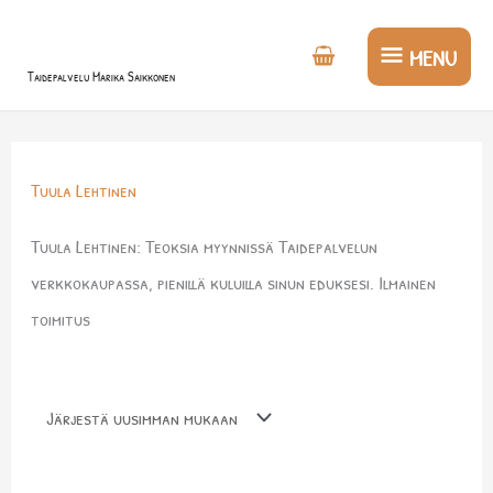
Siirry
MENU
sisältöön
MENU
Taidepalvelu Marika Saikkonen
Tuula Lehtinen
Tuula Lehtinen: Teoksia myynnissä Taidepalvelun
verkkokaupassa, pienillä kuluilla sinun eduksesi. Ilmainen
toimitus