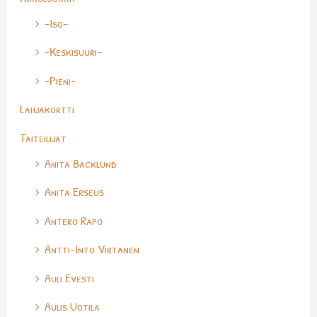
h
-Iso-
-Keskisuuri-
-Pieni-
Lahjakortti
Taiteilijat
Anita Backlund
Anita Erseus
Antero Rapo
Antti-Into Virtanen
Auli Evesti
Aulis Uotila