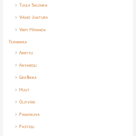
Tuula Salonen
Väinö Juntura
Virpi Mäkinen
Tekniikka
Akryyli
Akvarelli
Grafiikka
Muut
Öljyväri
Painokuva
Pastelli