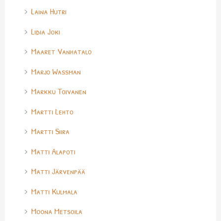
Laina Hutri
Lidia Joki
Maaret Vanhatalo
Marjo Wassman
Markku Toivanen
Martti Lehto
Martti Siira
Matti Alapoti
Matti Järvenpää
Matti Kulmala
Moona Metsoila