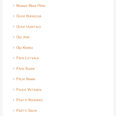
Nonna-Nina Mäki
Olavi Humaloja
Olavi Uusitalo
Olli Joki
Olli Karhu
Päivi Latvala
Päivi Suomi
Pälvi Hanni
Paula Viitanen
Pentti Koivikko
Pertti Salmi