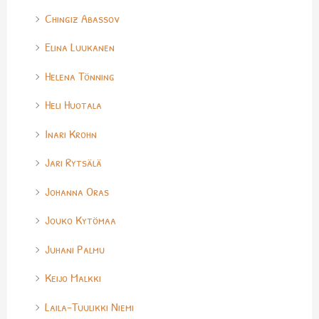
Chingiz Abassov
Elina Luukanen
Helena Tönning
Heli Huotala
Inari Krohn
Jari Rytsälä
Johanna Oras
Jouko Kytömaa
Juhani Palmu
Keijo Malkki
Laila-Tuulikki Niemi