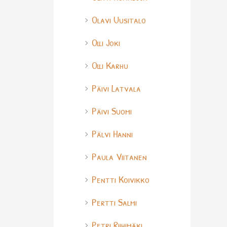
Olavi Uusitalo
Olli Joki
Olli Karhu
Päivi Latvala
Päivi Suomi
Pälvi Hanni
Paula Viitanen
Pentti Koivikko
Pertti Salmi
Petri Riihimäki