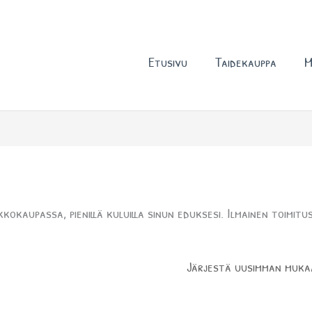
Etusivu
Taidekauppa
M
okaupassa, pienillä kuluilla sinun eduksesi. Ilmainen toimitu