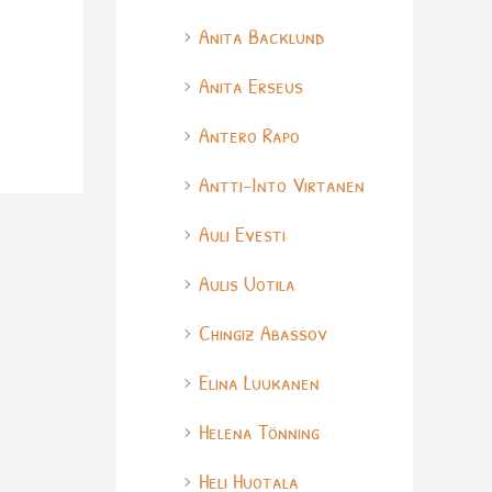
Anita Backlund
Anita Erseus
Antero Rapo
Antti-Into Virtanen
Auli Evesti
Aulis Uotila
Chingiz Abassov
Elina Luukanen
Helena Tönning
Heli Huotala