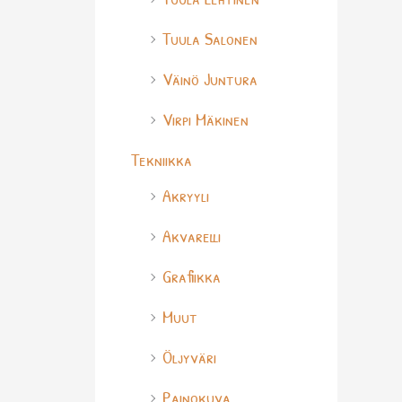
Tuula Salonen
Väinö Juntura
Virpi Mäkinen
Tekniikka
Akryyli
Akvarelli
Grafiikka
Muut
Öljyväri
Painokuva