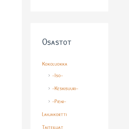
o
d
u
c
t
s
s
Osastot
e
a
r
c
Kokoluokka
h
-Iso-
-Keskisuuri-
-Pieni-
Lahjakortti
Taiteilijat