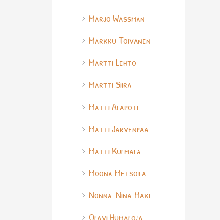
Marjo Wassman
Markku Toivanen
Martti Lehto
Martti Siira
Matti Alapoti
Matti Järvenpää
Matti Kulmala
Moona Metsoila
Nonna-Nina Mäki
Olavi Humaloja