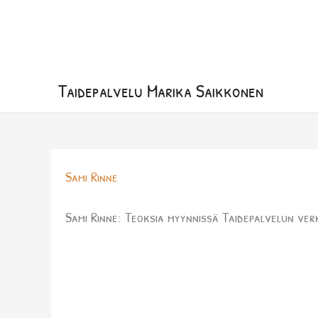
Siirry
sisältöön
Taidepalvelu Marika Saikkonen
Sami Rinne
Sami Rinne: Teoksia myynnissä Taidepalvelun verkk