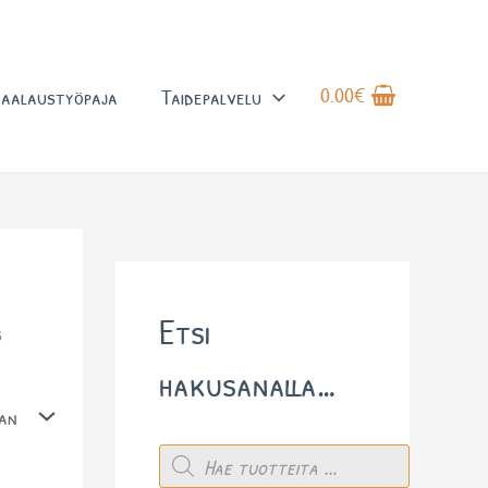
0.00
€
aalaustyöpaja
Taidepalvelu
Etsi
s
hakusanalla…
P
r