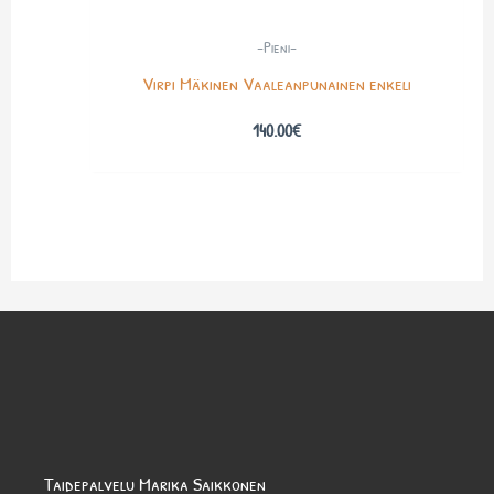
-Pieni-
Virpi Mäkinen Vaaleanpunainen enkeli
140.00
€
Taidepalvelu Marika Saikkonen