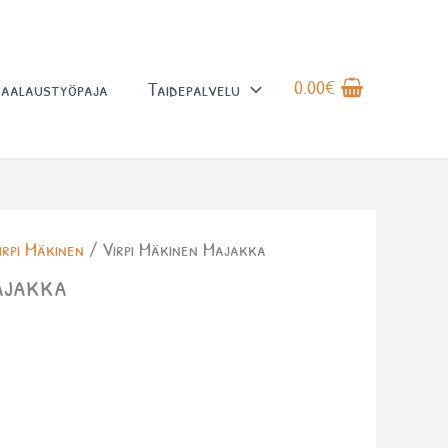
0.00
€
aalaustyöpaja
Taidepalvelu
irpi Mäkinen
/ Virpi Mäkinen Majakka
ajakka
a