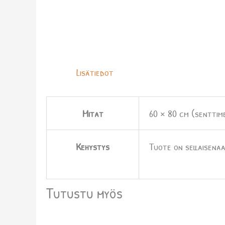
Lisätiedot
Mitat
60 × 80 cm (senttim
Kehystys
Tuote on sellaisenaa
Tutustu myös