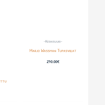
-Keskisuuri-
Marjo Wassman Tupasvillat
270.00
€
ettu