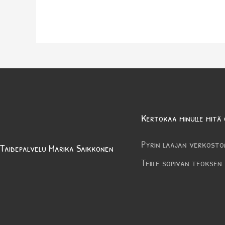
Kertokaa minulle mitä 
Pyrin laajan verkosto
Taidepalvelu Marika Saikkonen
Teille sopivan teoksen.