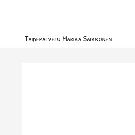
Siirry
sisältöön
Taidepalvelu Marika Saikkonen