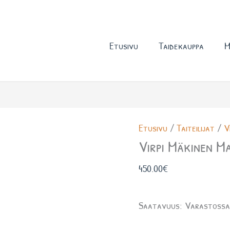
Etusivu
Taidekauppa
M
Virpi
Etusivu
/
Taiteilijat
/
V
Mäkinen
Virpi Mäkinen M
Majakka
450.00
€
määrä
Saatavuus:
Varastoss