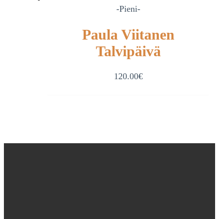
-Pieni-
Paula Viitanen
Talvipäivä
120.00
€