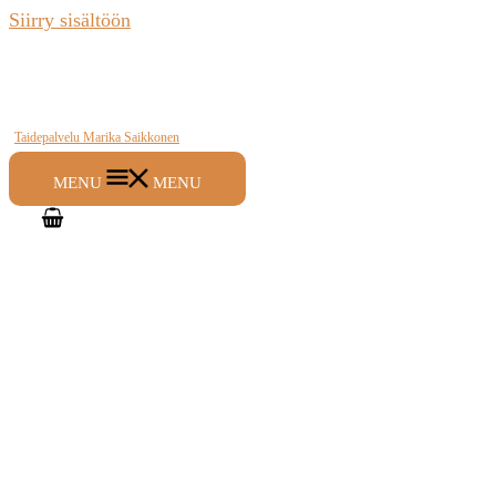
Siirry sisältöön
Taidepalvelu Marika Saikkonen
MENU
MENU