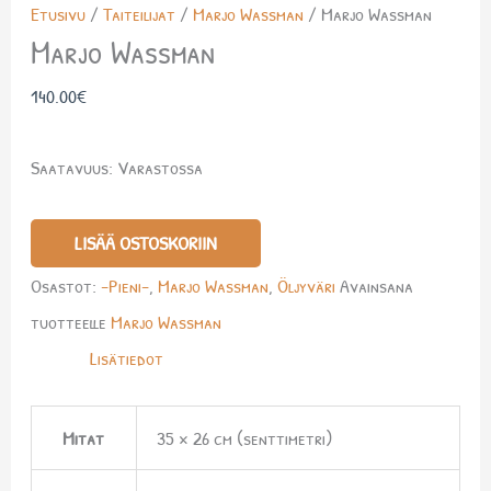
Etusivu
/
Taiteilijat
/
Marjo Wassman
/ Marjo Wassman
Marjo Wassman
140.00
€
Saatavuus:
Varastossa
LISÄÄ OSTOSKORIIN
Osastot:
-Pieni-
,
Marjo Wassman
,
Öljyväri
Avainsana
tuotteelle
Marjo Wassman
Lisätiedot
Mitat
35 × 26 cm (senttimetri)