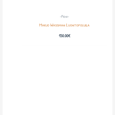
-Pieni-
Marjo Wassman Luontopolulla
150.00
€