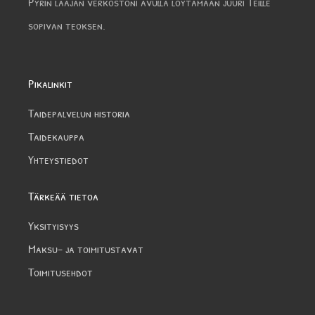
Pyrin laajan verkostoni avulla löytämään juuri Teille
sopivan teoksen.
Pikalinkit
Taidepalvelun historia
Taidekauppa
Yhteystiedot
Tärkeää tietoa
Yksityisyys
Maksu- ja toimitustavat
Toimitusehdot