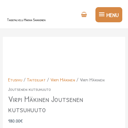
Siirry
MENU
sisältöön
MENU
Taidepalvelu Marika Saikkonen
Virpi
Mäkinen
Joutsenen
kutsuhuuto
määrä
Etusivu
/
Taiteilijat
/
Virpi Mäkinen
/ Virpi Mäkinen
Joutsenen kutsuhuuto
Virpi Mäkinen Joutsenen
kutsuhuuto
180.00
€