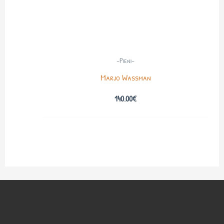
-Pieni-
Marjo Wassman
140.00
€