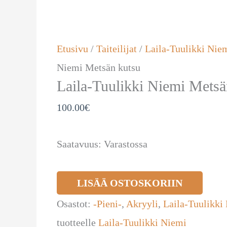
Niemi
Metsän
kutsu
Etusivu
/
Taiteilijat
/
Laila-Tuulikki Nie
määrä
Niemi Metsän kutsu
Laila-Tuulikki Niemi Metsä
100.00
€
Saatavuus:
Varastossa
LISÄÄ OSTOSKORIIN
Osastot:
-Pieni-
,
Akryyli
,
Laila-Tuulikki
tuotteelle
Laila-Tuulikki Niemi