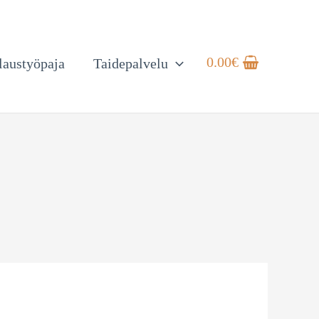
0.00
€
austyöpaja
Taidepalvelu