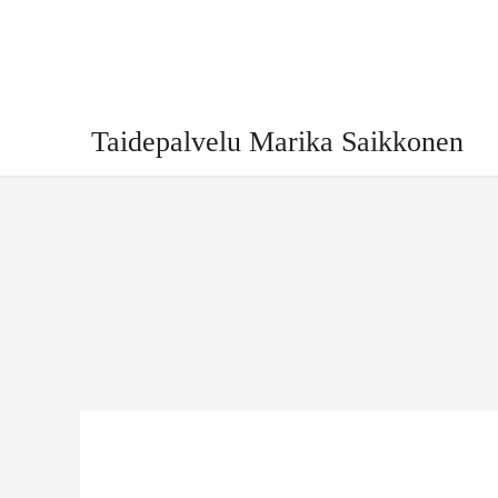
Siirry
sisältöön
Taidepalvelu Marika Saikkonen
Laila-
Tuulikki