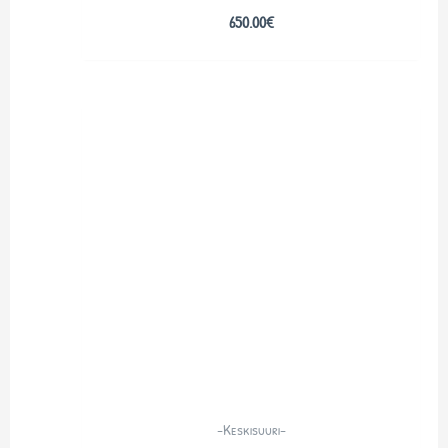
650.00
€
-Keskisuuri-