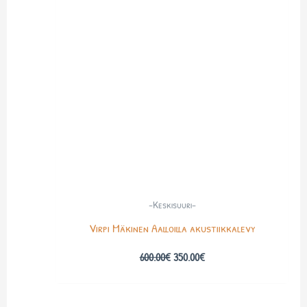
600.00€.
350.00€.
-Keskisuuri-
Virpi Mäkinen Aalloilla akustiikkalevy
600.00
€
350.00
€