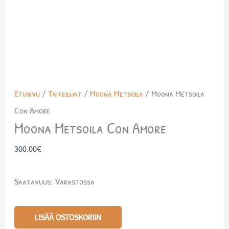
Etusivu
/
Taiteilijat
/
Moona Metsoila
/ Moona Metsoila
Con Amore
Moona Metsoila Con Amore
300.00
€
Saatavuus:
Varastossa
LISÄÄ OSTOSKORIIN