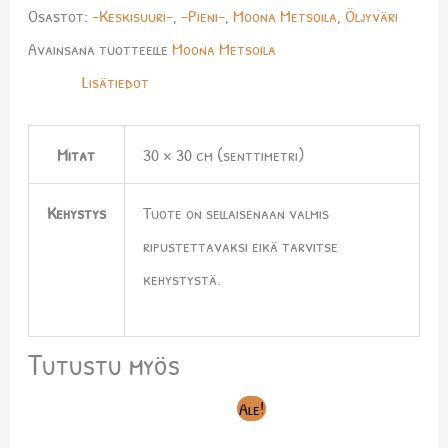
Osastot:
-Keskisuuri-
,
-Pieni-
,
Moona Metsoila
,
Öljyväri
Avainsana tuotteelle
Moona Metsoila
Lisätiedot
Mitat
30 × 30 cm (senttimetri)
Kehystys
Tuote on sellaisenaan valmis
ripustettavaksi eikä tarvitse
kehystystä.
Tutustu myös
Alkuperäinen
Nykyinen
Ale!
hinta
hinta
oli:
on: