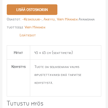
LISÄÄ OSTOSKORIIN
Osastot:
-Keskisuuri-
,
Akryyli
,
Virpi Mäkinen
Avainsana
tuotteelle
Virpi Mäkinen
Lisätiedot
Mitat
45 × 65 cm (senttimetri)
Kehystys
Tuote on sellaisenaan valmis
ripustettavaksi eikä tarvitse
kehystystä.
Tutustu myös