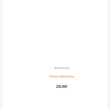
-Keskisuuri-
Marjo Wassman
250.00
€