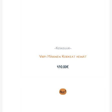
-Keskisuuri-
Virpi Mäkinen Korkeat heinät
470.00
€
Alkuperäinen
Nykyinen
Ale!
hinta
hinta
oli:
on:
600.00€.
350.00€.