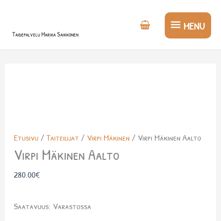
Siirry
MENU
sisältöön
MENU
Taidepalvelu Marika Saikkonen
Virpi
Mäkinen
Aalto
määrä
Etusivu
/
Taiteilijat
/
Virpi Mäkinen
/ Virpi Mäkinen Aalto
Virpi Mäkinen Aalto
280.00
€
Saatavuus:
Varastossa