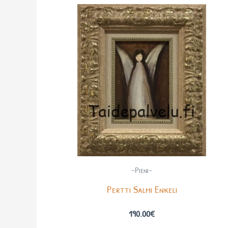
-Pieni-
Pertti Salmi Enkeli
190.00
€