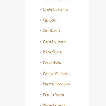
Olavi Uusitalo
Olli Joki
Olli Karhu
Päivi Latvala
Päivi Suomi
Pälvi Hanni
Paula Viitanen
Pentti Koivikko
Pertti Salmi
Petri Riihimäki