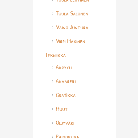
Tuula Salonen
Väinö Juntura
Virpi Mäkinen
Tekniikka
Akryyli
Akvarelli
Grafiikka
Muut
Öljyväri
Painokuva