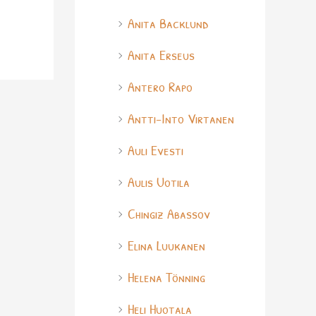
Anita Backlund
Anita Erseus
Antero Rapo
Antti-Into Virtanen
Auli Evesti
Aulis Uotila
Chingiz Abassov
Elina Luukanen
Helena Tönning
Heli Huotala