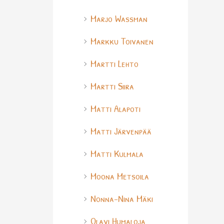
Marjo Wassman
Markku Toivanen
Martti Lehto
Martti Siira
Matti Alapoti
Matti Järvenpää
Matti Kulmala
Moona Metsoila
Nonna-Nina Mäki
Olavi Humaloja