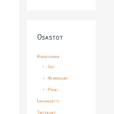
o
d
u
c
t
s
s
Osastot
e
a
r
c
Kokoluokka
h
-Iso-
-Keskisuuri-
-Pieni-
Lahjakortti
Taiteilijat