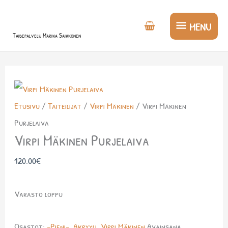
Siirry
MENU
sisältöön
MENU
Taidepalvelu Marika Saikkonen
Etusivu
/
Taiteilijat
/
Virpi Mäkinen
/ Virpi Mäkinen
Purjelaiva
Virpi Mäkinen Purjelaiva
120.00
€
Varasto loppu
Osastot:
-Pieni-
,
Akryyli
,
Virpi Mäkinen
Avainsana