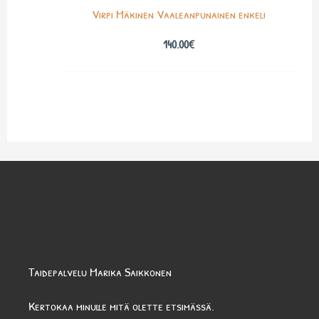
Virpi Mäkinen Vaaleanpunainen enkeli
140.00
€
Taidepalvelu Marika Saikkonen
Kertokaa minulle mitä olette etsimässä.