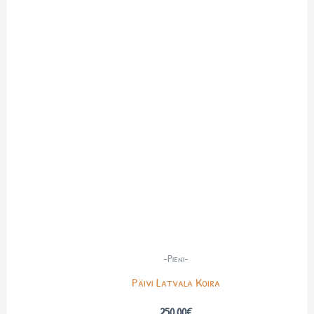
-Pieni-
Päivi Latvala Koira
250.00
€