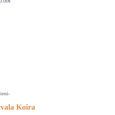
0.00
€
ieni-
tvala Koira