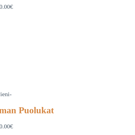
0.00
€
ieni-
man Puolukat
0.00
€