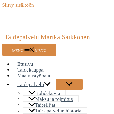
Siirry sisältöön
Taidepalvelu Marika Saikkonen
MENU
MENU
Etusivu
Taidekauppa
Maalaustyöpaja
Taidepalvelu
Kohdekuvia
Maksu ja toimitus
Taiteilijat
Taidepalvelun historia