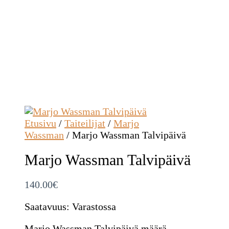
Etusivu
/
Taiteilijat
/
Marjo
Wassman
/ Marjo Wassman Talvipäivä
Marjo Wassman Talvipäivä
140.00
€
Saatavuus:
Varastossa
Marjo Wassman Talvipäivä määrä