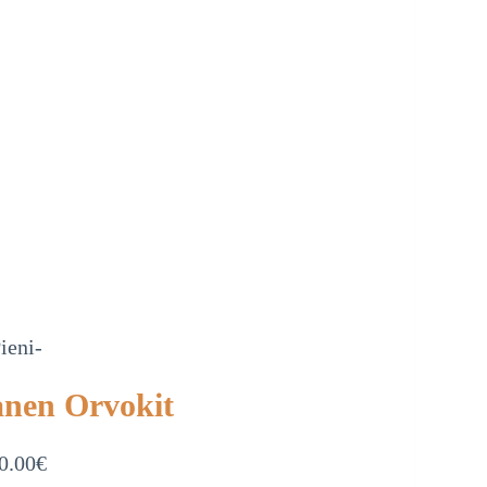
ieni-
anen Orvokit
0.00
€