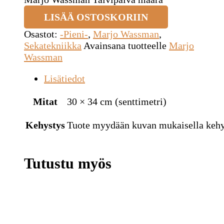
LISÄÄ OSTOSKORIIN
Osastot:
-Pieni-
,
Marjo Wassman
,
Sekatekniikka
Avainsana tuotteelle
Marjo
Wassman
Lisätiedot
Mitat
30 × 34 cm (senttimetri)
Kehystys
Tuote myydään kuvan mukaisella kehys
Tutustu myös