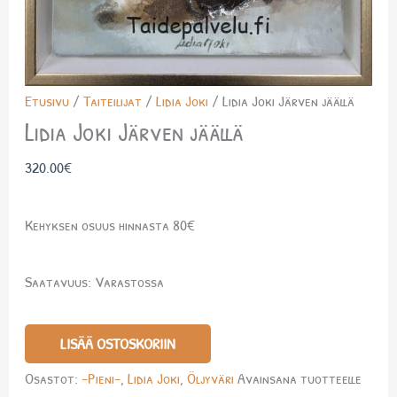
Etusivu
/
Taiteilijat
/
Lidia Joki
/ Lidia Joki Järven jäällä
Lidia Joki Järven jäällä
320.00
€
Kehyksen osuus hinnasta 80€
Saatavuus:
Varastossa
LISÄÄ OSTOSKORIIN
Osastot:
-Pieni-
,
Lidia Joki
,
Öljyväri
Avainsana tuotteelle