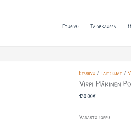
Etusivu
Taidekauppa
M
Etusivu
/
Taiteilijat
/
V
Virpi Mäkinen Po
130.00
€
Varasto loppu