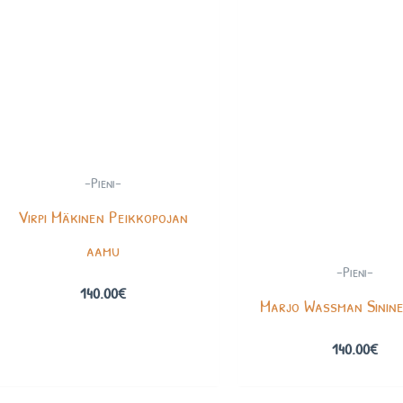
-Pieni-
Virpi Mäkinen Peikkopojan
aamu
-Pieni-
140.00
€
Marjo Wassman Sinine
140.00
€