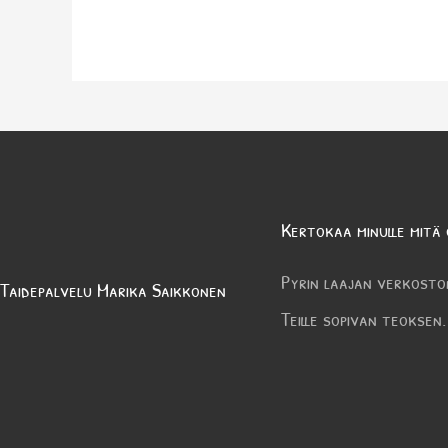
Kertokaa minulle mitä 
Pyrin laajan verkosto
Taidepalvelu Marika Saikkonen
Teille sopivan teoksen.