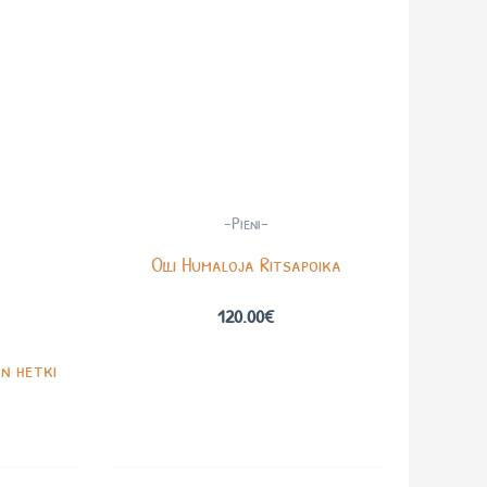
-Pieni-
Olli Humaloja Ritsapoika
120.00
€
n hetki