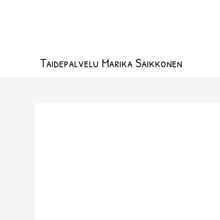
Siirry
sisältöön
Taidepalvelu Marika Saikkonen