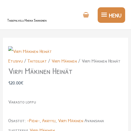
Siirry
MENU
sisältöön
MENU
Taidepalvelu Marika Saikkonen
Etusivu
/
Taiteilijat
/
Virpi Mäkinen
/ Virpi Mäkinen Heinät
Virpi Mäkinen Heinät
120.00
€
Varasto loppu
Osastot:
-Pieni-
,
Akryyli
,
Virpi Mäkinen
Avainsana
tuotteelle
Virpi Mäkinen