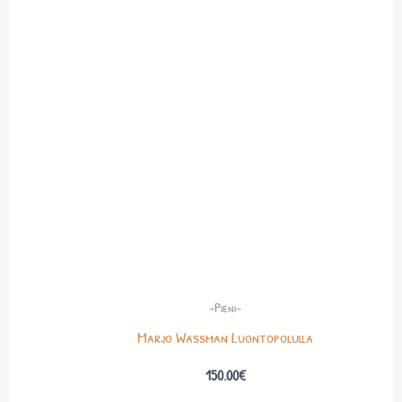
-Pieni-
Marjo Wassman Luontopolulla
150.00
€