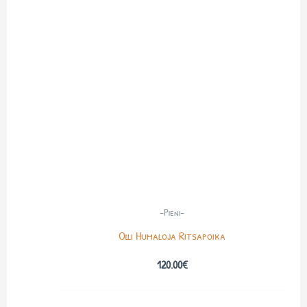
-Pieni-
Olli Humaloja Ritsapoika
120.00
€