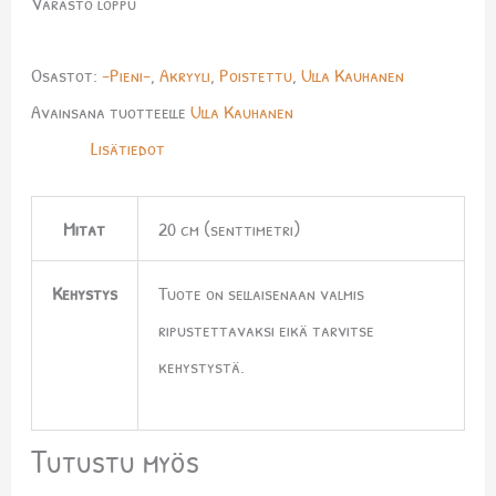
Varasto loppu
Osastot:
-Pieni-
,
Akryyli
,
Poistettu
,
Ulla Kauhanen
Avainsana tuotteelle
Ulla Kauhanen
Lisätiedot
Mitat
20 cm (senttimetri)
Kehystys
Tuote on sellaisenaan valmis
ripustettavaksi eikä tarvitse
kehystystä.
Tutustu myös