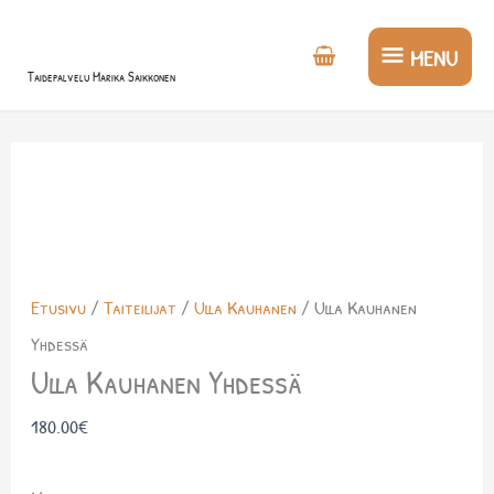
Siirry
MENU
sisältöön
MENU
Taidepalvelu Marika Saikkonen
Etusivu
/
Taiteilijat
/
Ulla Kauhanen
/ Ulla Kauhanen
Yhdessä
Ulla Kauhanen Yhdessä
180.00
€