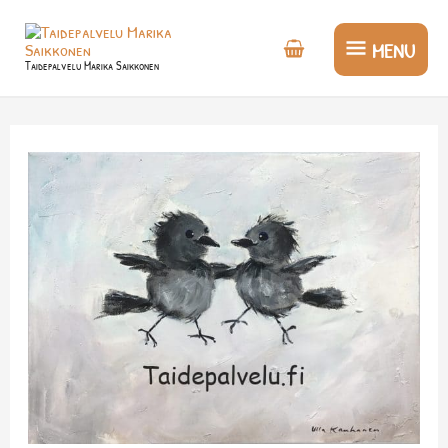
Siirry
MENU
sisältöön
MENU
Taidepalvelu Marika Saikkonen