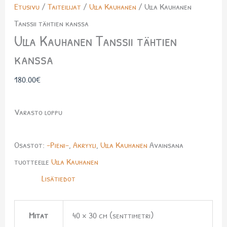
Etusivu
/
Taiteilijat
/
Ulla Kauhanen
/ Ulla Kauhanen
Tanssii tähtien kanssa
Ulla Kauhanen Tanssii tähtien
kanssa
180.00
€
Varasto loppu
Osastot:
-Pieni-
,
Akryyli
,
Ulla Kauhanen
Avainsana
tuotteelle
Ulla Kauhanen
Lisätiedot
Mitat
40 × 30 cm (senttimetri)