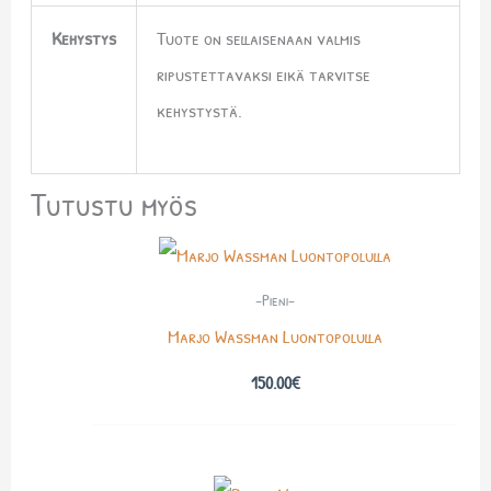
Kehystys
Tuote on sellaisenaan valmis
ripustettavaksi eikä tarvitse
kehystystä.
Tutustu myös
-Pieni-
Marjo Wassman Luontopolulla
150.00
€