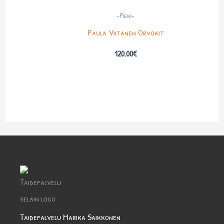
-Pieni-
Paula Viitanen Orvokit
120.00
€
Taidepalvelu Marika Saikkonen