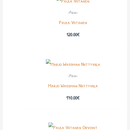
-Pieni-
Paula Viitanen
120.00
€
-Pieni-
Marjo Wassman Niittyvilla
170.00
€