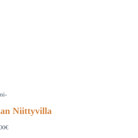
ni-
n Niittyvilla
00
€