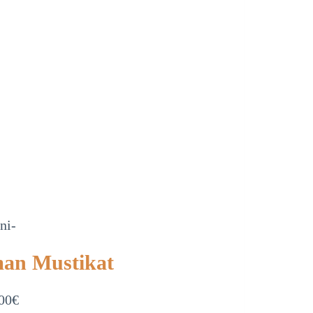
ni-
an Mustikat
00
€