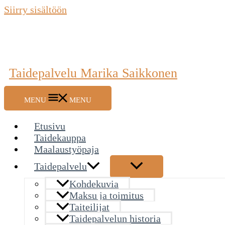
Siirry sisältöön
Taidepalvelu Marika Saikkonen
MENU
MENU
Etusivu
Taidekauppa
Maalaustyöpaja
Taidepalvelu
Kohdekuvia
Maksu ja toimitus
Taiteilijat
Taidepalvelun historia