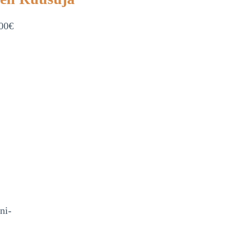
00
€
ni-