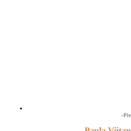
-Pie
Paula Viita