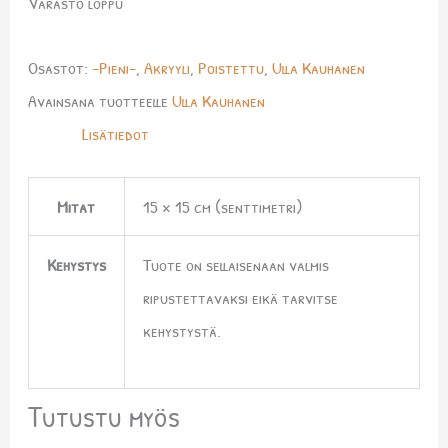
Varasto loppu
Osastot:
-Pieni-
,
Akryyli
,
Poistettu
,
Ulla Kauhanen
Avainsana tuotteelle
Ulla Kauhanen
Lisätiedot
Mitat
15 × 15 cm (senttimetri)
Kehystys
Tuote on sellaisenaan valmis
ripustettavaksi eikä tarvitse
kehystystä.
Tutustu myös