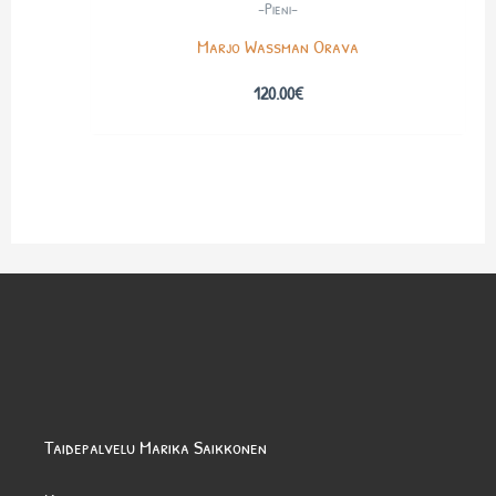
-Pieni-
Marjo Wassman Orava
120.00
€
Taidepalvelu Marika Saikkonen