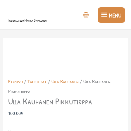
Siirry
MENU
sisältöön
MENU
Taidepalvelu Marika Saikkonen
Etusivu
/
Taiteilijat
/
Ulla Kauhanen
/ Ulla Kauhanen
Pikkutirppa
Ulla Kauhanen Pikkutirppa
100.00
€