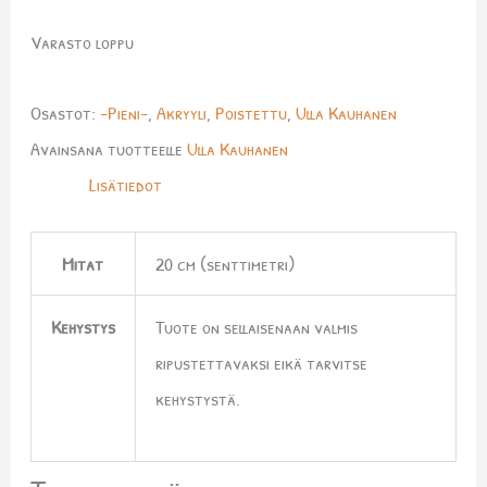
Varasto loppu
Osastot:
-Pieni-
,
Akryyli
,
Poistettu
,
Ulla Kauhanen
Avainsana tuotteelle
Ulla Kauhanen
Lisätiedot
Mitat
20 cm (senttimetri)
Kehystys
Tuote on sellaisenaan valmis
ripustettavaksi eikä tarvitse
kehystystä.