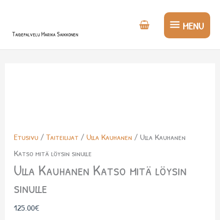
Siirry
MENU
sisältöön
MENU
Taidepalvelu Marika Saikkonen
Etusivu
/
Taiteilijat
/
Ulla Kauhanen
/ Ulla Kauhanen
Katso mitä löysin sinulle
Ulla Kauhanen Katso mitä löysin
sinulle
125.00
€