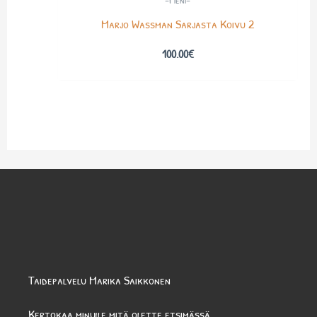
Marjo Wassman Sarjasta Koivu 2
100.00
€
Taidepalvelu Marika Saikkonen
Kertokaa minulle mitä olette etsimässä.