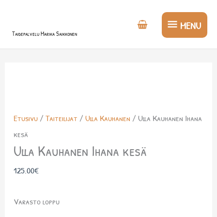
Siirry
MENU
sisältöön
MENU
Taidepalvelu Marika Saikkonen
Etusivu
/
Taiteilijat
/
Ulla Kauhanen
/ Ulla Kauhanen Ihana
kesä
Ulla Kauhanen Ihana kesä
125.00
€
Varasto loppu