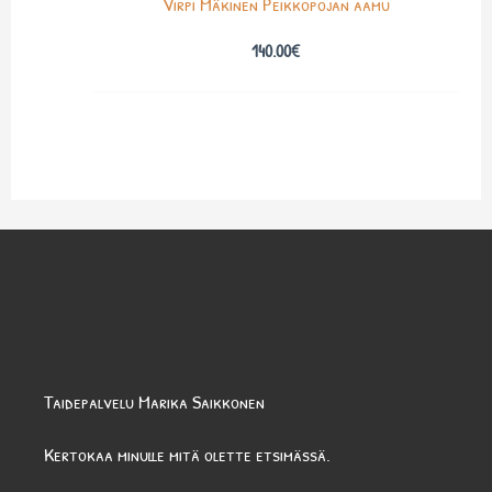
Virpi Mäkinen Peikkopojan aamu
140.00
€
Taidepalvelu Marika Saikkonen
Kertokaa minulle mitä olette etsimässä.