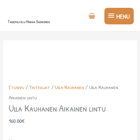
Siirry
MENU
sisältöön
MENU
Taidepalvelu Marika Saikkonen
Etusivu
/
Taiteilijat
/
Ulla Kauhanen
/ Ulla Kauhanen
Aikainen lintu
Ulla Kauhanen Aikainen lintu
160.00
€