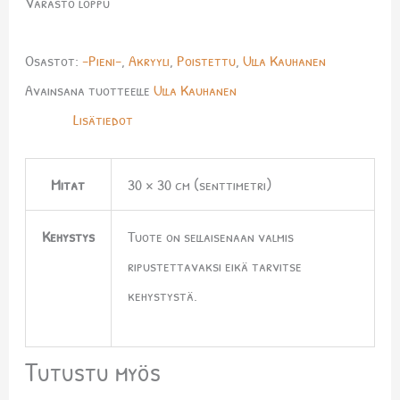
Varasto loppu
Osastot:
-Pieni-
,
Akryyli
,
Poistettu
,
Ulla Kauhanen
Avainsana tuotteelle
Ulla Kauhanen
Lisätiedot
Mitat
30 × 30 cm (senttimetri)
Kehystys
Tuote on sellaisenaan valmis
ripustettavaksi eikä tarvitse
kehystystä.
Tutustu myös