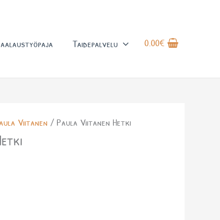
0.00
€
aalaustyöpaja
Taidepalvelu
aula Viitanen
/ Paula Viitanen Hetki
Hetki
a