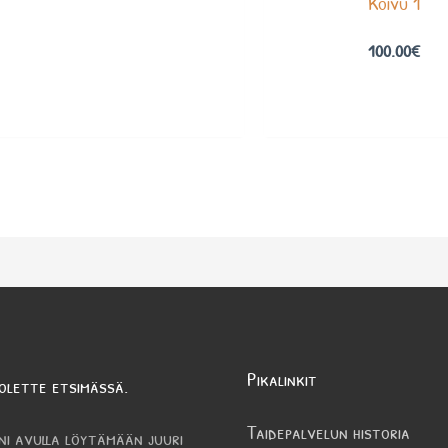
Koivu 1
100.00
€
Pikalinkit
olette etsimässä.
Taidepalvelun historia
ni avulla löytämään juuri