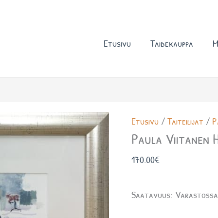
Etusivu
Taidekauppa
M
Paula
Etusivu
/
Taiteilijat
/
P
Viitanen
Paula Viitanen 
Hetki
170.00
€
määrä
Saatavuus:
Varastoss