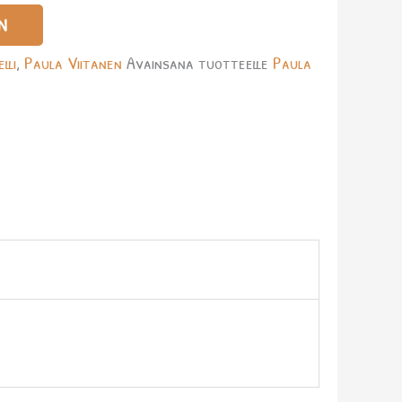
N
lli
,
Paula Viitanen
Avainsana tuotteelle
Paula