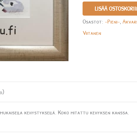
LISÄÄ OSTOSKORII
Osastot:
-Pieni-
,
Akvare
Viitanen
i)
ukaisella kehystyksellä. Koko mitattu kehyksen kanssa.