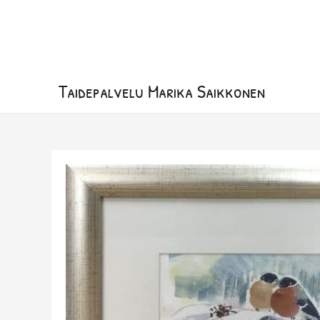
Siirry
sisältöön
Taidepalvelu Marika Saikkonen