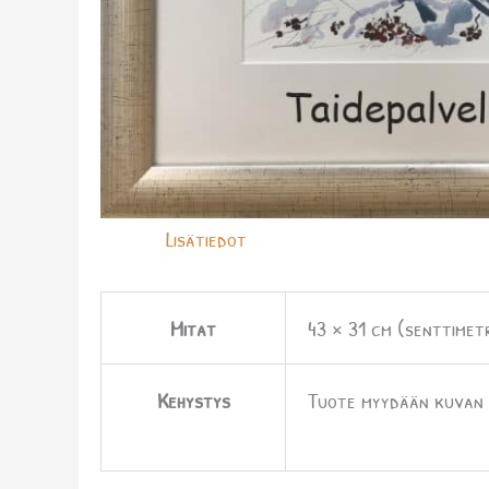
Lisätiedot
Mitat
43 × 31 cm (senttimetr
Kehystys
Tuote myydään kuvan m