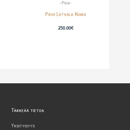
-Pieni-
Päivi Latvala Koira
250.00
€
Tärkeää tietoa
Yksityisyys