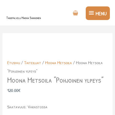
Siirry
MENU
sisältöön
MENU
Taidepalvelu Marika Saikkonen
Moona
Metsoila
”Pohjoinen
Etusivu
/
Taiteilijat
/
Moona Metsoila
/ Moona Metsoila
ylpeys”
”Pohjoinen ylpeys”
määrä
Moona Metsoila ”Pohjoinen ylpeys”
120.00
€
Saatavuus:
Varastossa