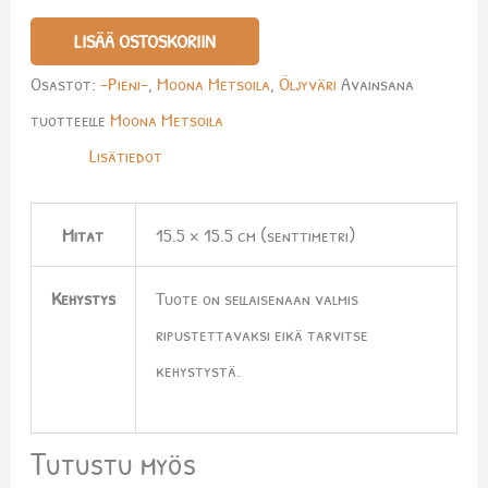
LISÄÄ OSTOSKORIIN
Osastot:
-Pieni-
,
Moona Metsoila
,
Öljyväri
Avainsana
tuotteelle
Moona Metsoila
Lisätiedot
Mitat
15.5 × 15.5 cm (senttimetri)
Kehystys
Tuote on sellaisenaan valmis
ripustettavaksi eikä tarvitse
kehystystä.
Tutustu myös