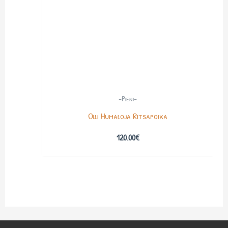
-Pieni-
Olli Humaloja Ritsapoika
120.00
€