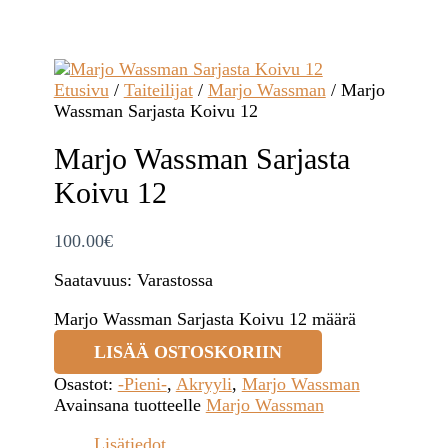
Etusivu
/
Taiteilijat
/
Marjo Wassman
/ Marjo
Wassman Sarjasta Koivu 12
Marjo Wassman Sarjasta
Koivu 12
100.00
€
Saatavuus:
Varastossa
Marjo Wassman Sarjasta Koivu 12 määrä
LISÄÄ OSTOSKORIIN
Osastot:
-Pieni-
,
Akryyli
,
Marjo Wassman
Avainsana tuotteelle
Marjo Wassman
Lisätiedot