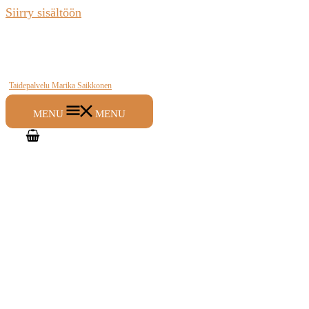
Siirry sisältöön
Taidepalvelu Marika Saikkonen
MENU
MENU