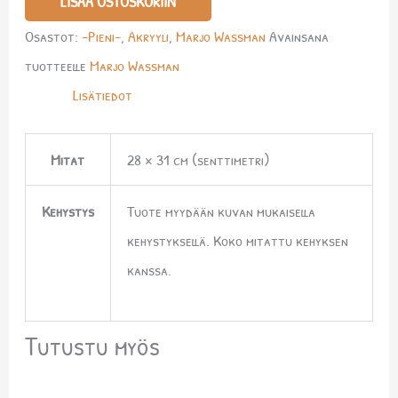
LISÄÄ OSTOSKORIIN
Osastot:
-Pieni-
,
Akryyli
,
Marjo Wassman
Avainsana
tuotteelle
Marjo Wassman
Lisätiedot
Mitat
28 × 31 cm (senttimetri)
Kehystys
Tuote myydään kuvan mukaisella
kehystyksellä. Koko mitattu kehyksen
kanssa.
Tutustu myös