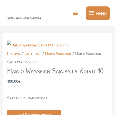
Siirry
MENU
sisältöön
MENU
Taidepalvelu Marika Saikkonen
Marjo
Wassman
Etusivu
/
Taiteilijat
/
Marjo Wassman
/ Marjo Wassman
Sarjasta
Sarjasta Koivu 10
Koivu
Marjo Wassman Sarjasta Koivu 10
10
määrä
100.00
€
Saatavuus:
Varastossa