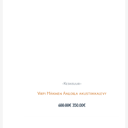
600.00€.
350.00€.
-Keskisuuri-
Virpi Mäkinen Aalloilla akustiikkalevy
600.00
€
350.00
€