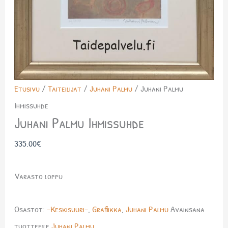
Etusivu
/
Taiteilijat
/
Juhani Palmu
/ Juhani Palmu
Ihmissuhde
Juhani Palmu Ihmissuhde
335.00
€
Varasto loppu
Osastot:
-Keskisuuri-
,
Grafiikka
,
Juhani Palmu
Avainsana
tuotteelle
Juhani Palmu