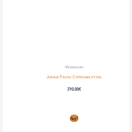
-Keskisuuri-
Juhani Palmu Communication
370.00
€
Alkuperäinen
Nykyinen
Ale!
hinta
hinta
oli:
on: