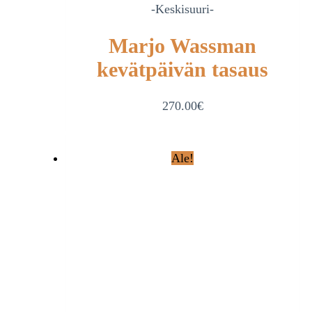
-Keskisuuri-
Marjo Wassman
kevätpäivän tasaus
270.00
€
Ale!