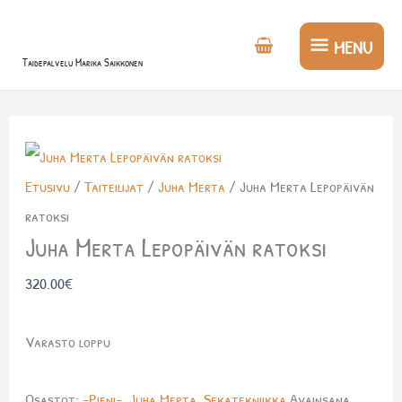
Siirry
MENU
sisältöön
MENU
Taidepalvelu Marika Saikkonen
Etusivu
/
Taiteilijat
/
Juha Merta
/ Juha Merta Lepopäivän
ratoksi
Juha Merta Lepopäivän ratoksi
320.00
€
Varasto loppu
Osastot:
-Pieni-
,
Juha Merta
,
Sekatekniikka
Avainsana