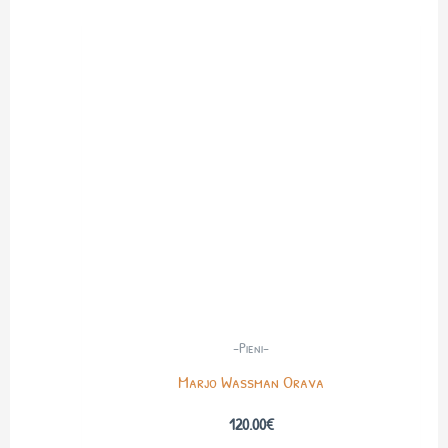
-Pieni-
Marjo Wassman Orava
120.00
€