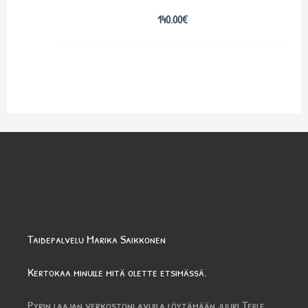
140.00
€
Taidepalvelu Marika Saikkonen
Kertokaa minulle mitä olette etsimässä.
Pyrin laajan verkostoni avulla löytämään juuri Teille