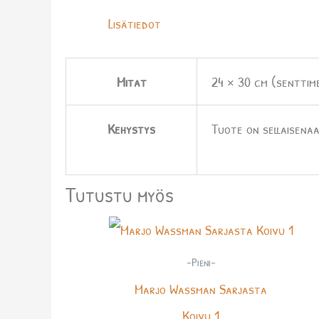
Lisätiedot
Mitat
24 × 30 cm (senttim
Kehystys
Tuote on sellaisenaa
Tutustu myös
-Pieni-
Marjo Wassman Sarjasta
Koivu 1