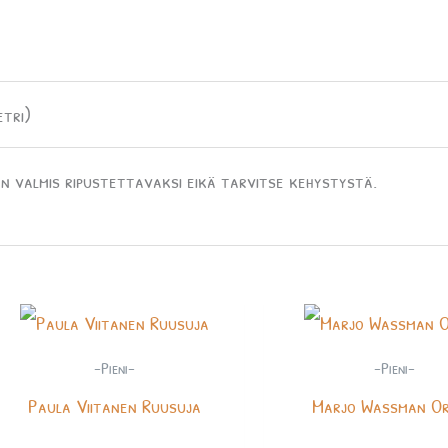
etri)
n valmis ripustettavaksi eikä tarvitse kehystystä.
-Pieni-
-Pieni-
Paula Viitanen Ruusuja
Marjo Wassman O