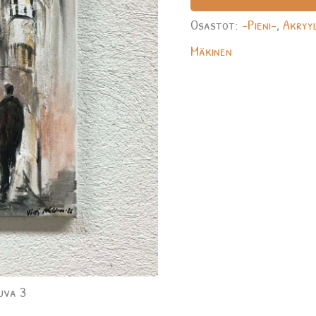
Osastot:
-Pieni-
,
Akryyl
Mäkinen