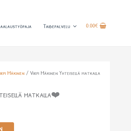
0.00
€
aalaustyöpaja
Taidepalvelu
irpi Mäkinen
/ Virpi Mäkinen Yhteisellä matkalla
teisellä matkalla❤️
N