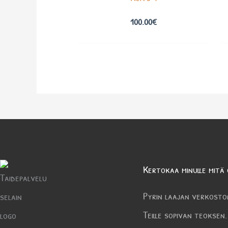
100.00
€
Kertokaa minulle mitä 
Pyrin laajan verkosto
Teille sopivan teoksen.