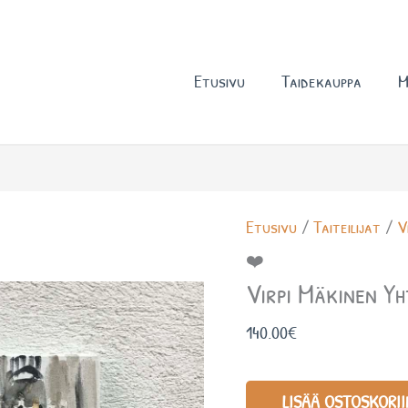
Etusivu
Taidekauppa
M
Virpi
Etusivu
/
Taiteilijat
/
V
Mäkinen
❤️
Yhteisellä
Virpi Mäkinen Yh
matkalla
140.00
€
❤️
määrä
LISÄÄ OSTOSKORII