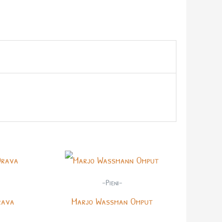
-Pieni-
rava
Marjo Wassman Omput