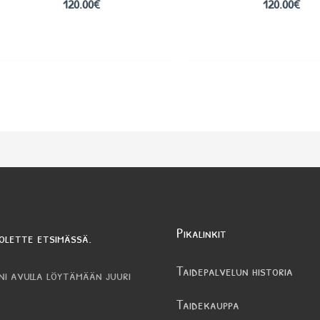
120.00
€
120.00
€
Pikalinkit
olette etsimässä.
Taidepalvelun historia
ni avulla löytämään juuri
Taidekauppa