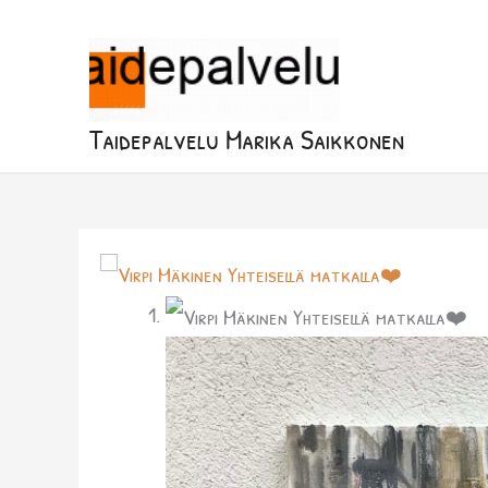
Siirry
sisältöön
Taidepalvelu Marika Saikkonen