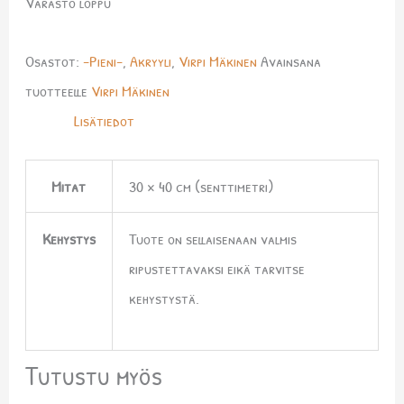
Varasto loppu
Osastot:
-Pieni-
,
Akryyli
,
Virpi Mäkinen
Avainsana
tuotteelle
Virpi Mäkinen
Lisätiedot
Mitat
30 × 40 cm (senttimetri)
Kehystys
Tuote on sellaisenaan valmis
ripustettavaksi eikä tarvitse
kehystystä.
Tutustu myös