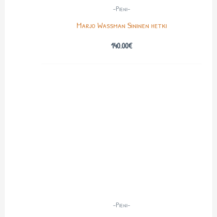
-Pieni-
Marjo Wassman Sininen hetki
140.00
€
-Pieni-