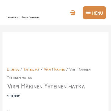
Siirry
MENU
sisältöön
MENU
Taidepalvelu Marika Saikkonen
Etusivu
/
Taiteilijat
/
Virpi Mäkinen
/ Virpi Mäkinen
Yhteinen matka
Virpi Mäkinen Yhteinen matka
170.00
€