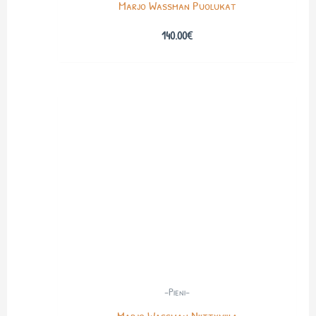
Marjo Wassman Puolukat
140.00
€
-Pieni-
Marjo Wassman Niittyvilla