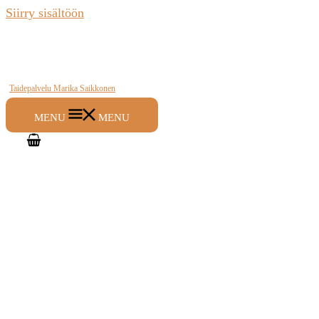
Siirry sisältöön
Taidepalvelu Marika Saikkonen
MENU
MENU