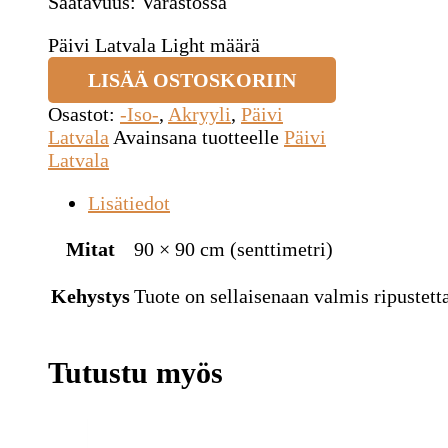
Saatavuus:
Varastossa
Päivi Latvala Light määrä
LISÄÄ OSTOSKORIIN
Osastot:
-Iso-
,
Akryyli
,
Päivi
Latvala
Avainsana tuotteelle
Päivi
Latvala
Lisätiedot
Mitat
90 × 90 cm (senttimetri)
Kehystys
Tuote on sellaisenaan valmis ripustetta
Tutustu myös