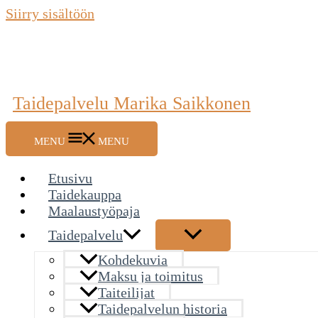
Siirry sisältöön
Taidepalvelu Marika Saikkonen
MENU
MENU
Etusivu
Taidekauppa
Maalaustyöpaja
Taidepalvelu
Kohdekuvia
Maksu ja toimitus
Taiteilijat
Taidepalvelun historia