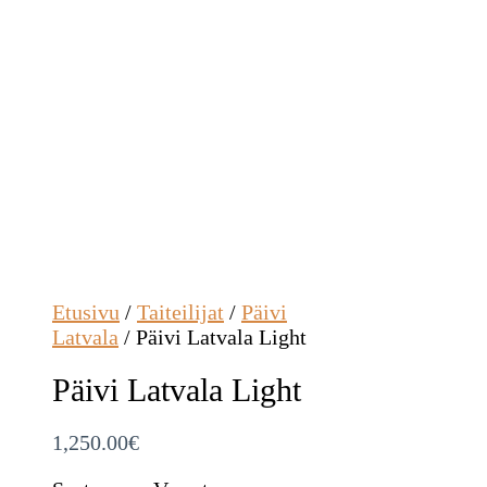
Etusivu
/
Taiteilijat
/
Päivi
Latvala
/ Päivi Latvala Light
Päivi Latvala Light
1,250.00
€