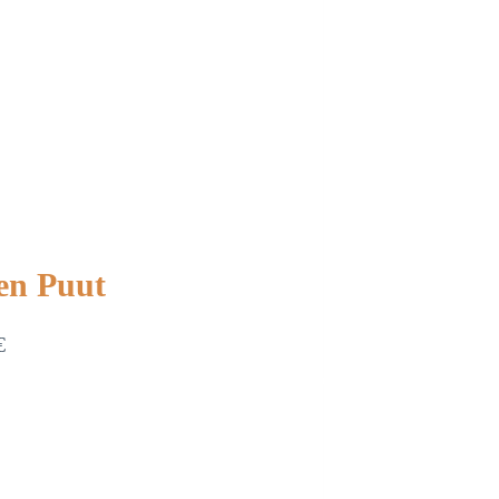
en Puut
€