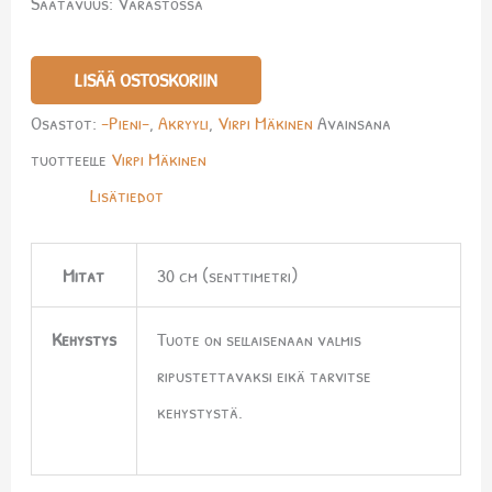
Saatavuus:
Varastossa
LISÄÄ OSTOSKORIIN
Osastot:
-Pieni-
,
Akryyli
,
Virpi Mäkinen
Avainsana
tuotteelle
Virpi Mäkinen
Lisätiedot
Mitat
30 cm (senttimetri)
Kehystys
Tuote on sellaisenaan valmis
ripustettavaksi eikä tarvitse
kehystystä.