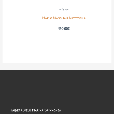
-Pieni-
Marjo Wassman Niittyvilla
170.00
€
Taidepalvelu Marika Saikkonen