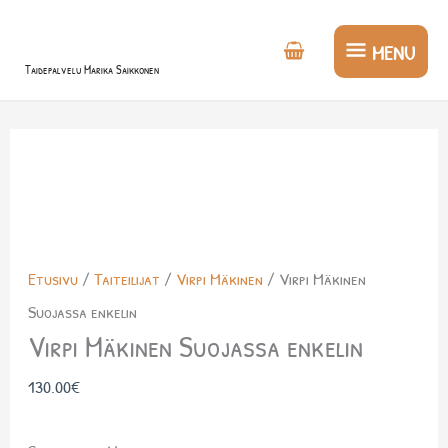
Siirry
MENU
sisältöön
MENU
Taidepalvelu Marika Saikkonen
Virpi
Mäkinen
Suojassa
enkelin
määrä
Etusivu
/
Taiteilijat
/
Virpi Mäkinen
/ Virpi Mäkinen
Suojassa enkelin
Virpi Mäkinen Suojassa enkelin
130.00
€