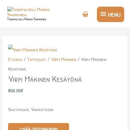
Siirry
MENU
sisältöön
MENU
Taidepalvelu Marika Saikkonen
Virpi
Mäkinen
Etusivu
/
Taiteilijat
/
Virpi Mäkinen
/ Virpi Mäkinen
Kesäyönä
Kesäyönä
määrä
Virpi Mäkinen Kesäyönä
800.00
€
Saatavuus:
Varastossa
LISÄÄ OSTOSKORIIN