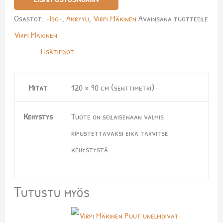
Osastot:
-Iso-
,
Akryyli
,
Virpi Mäkinen
Avainsana tuotteelle
Virpi Mäkinen
Lisätiedot
Mitat
120 × 90 cm (senttimetri)
Kehystys
Tuote on sellaisenaan valmis
ripustettavaksi eikä tarvitse
kehystystä.
Tutustu myös