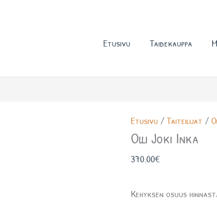
Etusivu
Taidekauppa
M
Olli
Etusivu
/
Taiteilijat
/
O
Joki
Olli Joki Inka
Inka
370.00
€
määrä
Kehyksen osuus hinnast