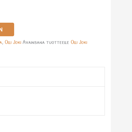
a
N
ka
,
Olli Joki
Avainsana tuotteelle
Olli Joki