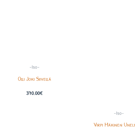
-Iso-
Olli Joki Siivellä
370.00
€
-Iso-
Virpi Mäkinen Unel