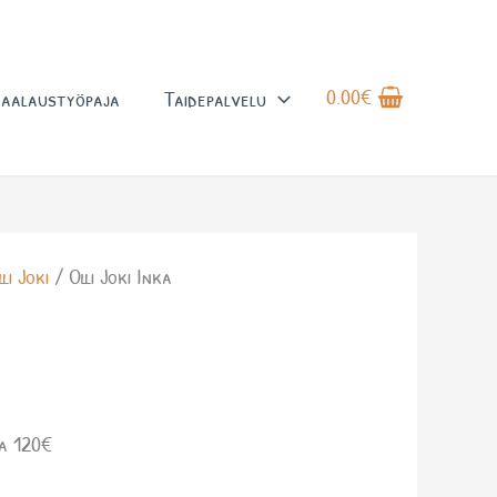
0.00
€
aalaustyöpaja
Taidepalvelu
lli Joki
/ Olli Joki Inka
a 120€