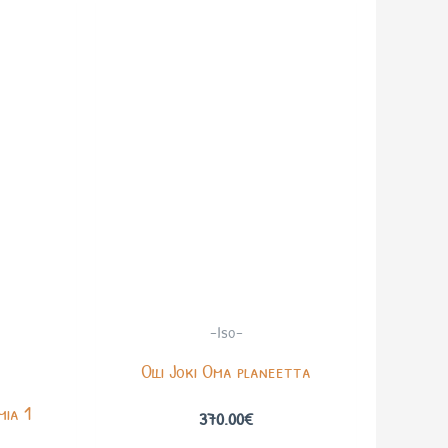
-Iso-
Olli Joki Oma planeetta
mia 1
370.00
€