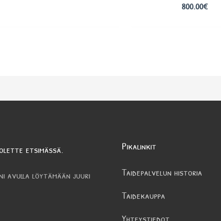
800.00
€
Pikalinkit
olette etsimässä.
Taidepalvelun historia
ni avulla löytämään juuri
Taidekauppa
Yhteystiedot