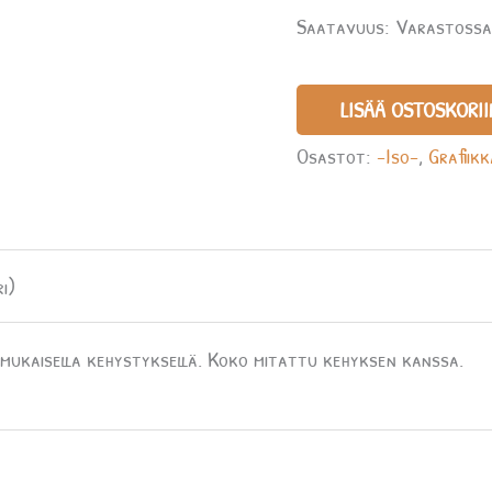
Saatavuus:
Varastoss
LISÄÄ OSTOSKORII
Osastot:
-Iso-
,
Grafiik
i)
ukaisella kehystyksellä. Koko mitattu kehyksen kanssa.