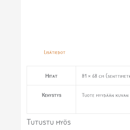
Lisätiedot
Mitat
81 × 68 cm (senttimetr
Kehystys
Tuote myydään kuvan m
Tutustu myös