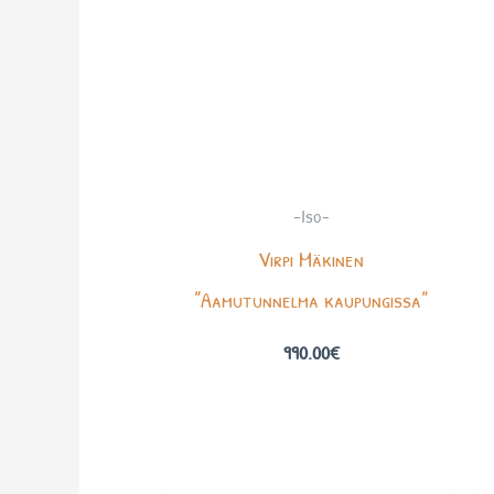
-Iso-
Virpi Mäkinen
”Aamutunnelma kaupungissa”
990.00
€