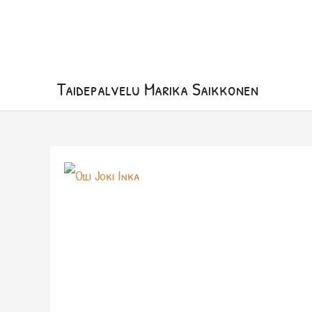
Siirry
sisältöön
Taidepalvelu Marika Saikkonen