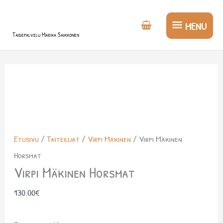
Siirry
MENU
sisältöön
MENU
Taidepalvelu Marika Saikkonen
Virpi
Mäkinen
Horsmat
määrä
Etusivu
/
Taiteilijat
/
Virpi Mäkinen
/ Virpi Mäkinen
Horsmat
Virpi Mäkinen Horsmat
130.00
€