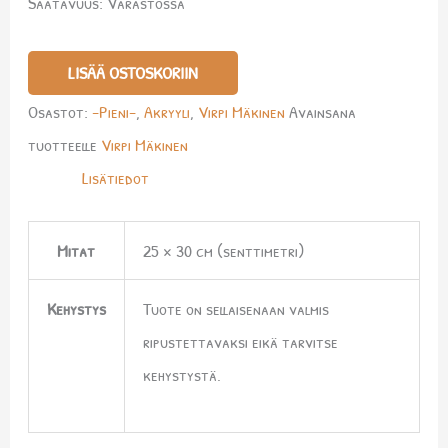
Saatavuus:
Varastossa
LISÄÄ OSTOSKORIIN
Osastot:
-Pieni-
,
Akryyli
,
Virpi Mäkinen
Avainsana
tuotteelle
Virpi Mäkinen
Lisätiedot
Mitat
25 × 30 cm (senttimetri)
Kehystys
Tuote on sellaisenaan valmis
ripustettavaksi eikä tarvitse
kehystystä.