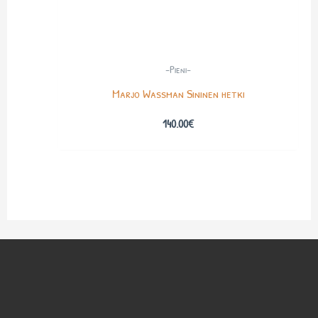
-Pieni-
Marjo Wassman Sininen hetki
140.00
€